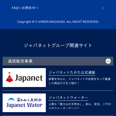
スクール
FAQ〜お問合せ〜
平和祈念活動
Youtube公式チャンネル
ホームタウン活動
Copyright © V-VAREN NAGASAKI. ALL RIGHT RESERVED.
ジャパネットグループ関連サイト
通信販売事業
ジャパネットたかた公式通販
家電を中心に、ジャパネットが自信をもって厳選
した商品だけをご紹介！
ジャパネットウォーター
上質な「富士山の天然水」。安心・安全、こだわ
りのウォーターサーバー