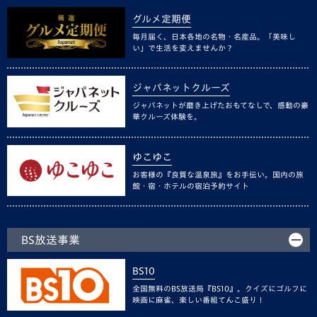
グルメ定期便
毎月届く、日本各地の名物・名産品。「美味し
い」で生活を変えませんか？
ジャパネットクルーズ
ジャパネットが磨き上げたおもてなしで、感動の豪
華クルーズ体験を。
ゆこゆこ
お客様の『良質な温泉旅』をお手伝い。国内の旅
館・宿・ホテルの宿泊予約サイト
BS放送事業
BS10
全国無料のBS放送局『BS10』。クイズにゴルフに
映画に麻雀、楽しい番組てんこ盛り！