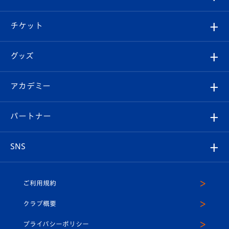
試合情報
クラブ概要
観戦ツアー
試合日程/結果
チケット
ファンクラブ
エンブレム紹介
はじめての観戦ガイド
順位表
チケット
グッズ
チケット
選手プロフィール
Revive Team
フォトギャラリー
シーズンシート
オンラインショップ
アカデミー
イベント
スタッフプロフィール
スタジアムへのアクセス
スタジアムグルメ
V-LOVERS（ファンクラブ）
2026-27ユニフォーム
メディア
育成からのお知らせ
パートナー
マスコット紹介
ヴィヴィくんの長崎おもてなしガイド
はじめての観戦ガイド
プレイヤーズスイート
店舗情報
グッズ
アカデミー
チームスケジュール
V-EXPRESS
パートナー企業一覧
SNS
（ユニフォーム入場）
ホームタウン
U-18
クラブハウス（練習場）
パートナー募集
公式Twitter
ご利用規約
アカデミー
U-15
応援メディア
法人限定 VIP BOX
ヴィヴィくんインスタグラム
クラブ概要
スクール
U-12
メディア出演情報
プライバシーポリシー
公式LINE＠