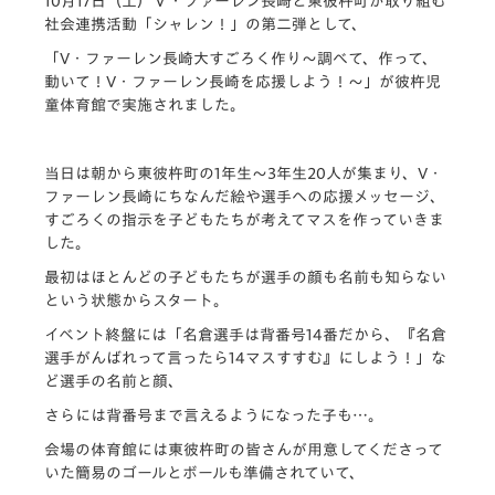
10月17日（土）Ｖ・ファーレン長崎と東彼杵町が取り組む
社会連携活動「シャレン！」の第二弾として、
「V・ファーレン長崎大すごろく作り～調べて、作って、
動いて！V・ファーレン長崎を応援しよう！～」が彼杵児
童体育館で実施されました。
当日は朝から東彼杵町の1年生～3年生20人が集まり、V・
ファーレン長崎にちなんだ絵や選手への応援メッセージ、
すごろくの指示を子どもたちが考えてマスを作っていきま
した。
最初はほとんどの子どもたちが選手の顔も名前も知らない
という状態からスタート。
イベント終盤には「名倉選手は背番号14番だから、『名倉
選手がんばれって言ったら14マスすすむ』にしよう！」な
ど選手の名前と顔、
さらには背番号まで言えるようになった子も…。
会場の体育館には東彼杵町の皆さんが用意してくださって
いた簡易のゴールとボールも準備されていて、