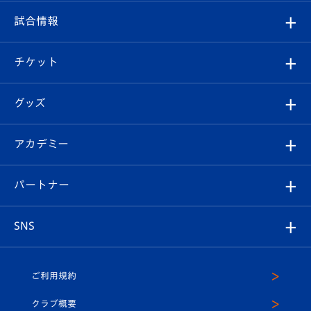
クラブ
フィロソフィー
観戦ルール
試合情報
試合情報
クラブ概要
観戦ツアー
試合日程/結果
チケット
ファンクラブ
エンブレム紹介
はじめての観戦ガイド
順位表
チケット
グッズ
チケット
選手プロフィール
Revive Team
フォトギャラリー
シーズンシート
オンラインショップ
アカデミー
イベント
スタッフプロフィール
スタジアムへのアクセス
スタジアムグルメ
V-LOVERS（ファンクラブ）
2026-27ユニフォーム
メディア
育成からのお知らせ
パートナー
マスコット紹介
ヴィヴィくんの長崎おもてなしガイド
はじめての観戦ガイド
プレイヤーズスイート
店舗情報
グッズ
アカデミー
チームスケジュール
V-EXPRESS
パートナー企業一覧
SNS
（ユニフォーム入場）
ホームタウン
U-18
クラブハウス（練習場）
パートナー募集
公式Twitter
ご利用規約
アカデミー
U-15
応援メディア
法人限定 VIP BOX
ヴィヴィくんインスタグラム
クラブ概要