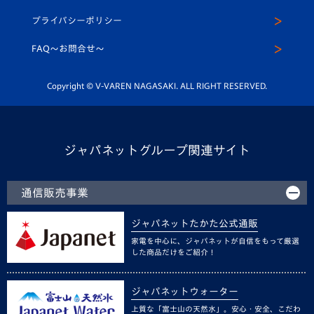
スクール
U-12
メディア出演情報
プライバシーポリシー
公式LINE＠
スクール
FAQ〜お問合せ〜
平和祈念活動
Youtube公式チャンネル
ホームタウン活動
Copyright © V-VAREN NAGASAKI. ALL RIGHT RESERVED.
ジャパネットグループ関連サイト
通信販売事業
ジャパネットたかた公式通販
家電を中心に、ジャパネットが自信をもって厳選
した商品だけをご紹介！
ジャパネットウォーター
上質な「富士山の天然水」。安心・安全、こだわ