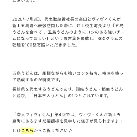
ございます。
2020年7月3日、代表取締役社長の髙田とヴィヴィくんが
新上五島町へ表敬訪問した際に、江上悦生町長より「
五島
うどん
を食べて 、
五島
うどん
のようにコシのある強いチー
ムになってほしい」というお言葉を頂戴し、300グラムの
乾麺を100袋寄贈いただきました。
五島うどんは、細麺ながらも強いコシを持ち、椿油を塗っ
て熟成するのが特徴です。
長崎県を代表するうどんであり、讃岐うどん・稲庭うどん
と並び、「日本三大うどん」の1つとされています。
「潜入ヴィヴィくん」第4回では、ヴィヴィくんが新上五
島町にあるますだ製麺様を見学した様子が見られますよ！
ぜひ
こちら
からご覧ください♪