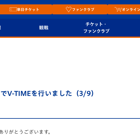
単日チケット
ファンクラブ
オンライ
チケット・
報
観戦
ファンクラブ
観戦ルール
チケット
オンラ
はじめての観戦ガイ
シーズンシート
2026
ド
ム
プレイヤーズスイート
Revive Team
店舗情
V-TIMEを行いました（3/9）
関連
V-LOVERS（ファン
スタジアムへのアク
クラブ）
セス
リー
ヴィヴィくんの長崎
ルメ
おもてなしガイド
ありがとうございます。