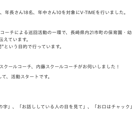
V-EXPRESS（ユニフ
ォーム入場）
、年長さん
18
名、年中さん10を対象に
V-TIME
を行いました。
ルコーチによる巡回活動の一環で、長崎県内
21
市町の保育園・幼
伝えています。
間”という目的で行っています。
スクールコーチ、内藤スクールコーチがお伺いしました！
して、活動スタートです。
の字」、「お話ししている人の目を見て」、「お口はチャック