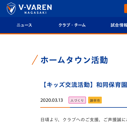
ニュース
クラブ・チーム
試合情
すべて
クラブプロフィール
試合日程/結果
トップチーム
フィロソフィー
試合情報
ホームタウン活動
クラブ
クラブ概要
順位表
試合情報
【キッズ交流活動】和同保育園で
エンブレム紹介
U-21 Jリーグ
ファンクラブ
選手プロフィール
フォトギャラ
2020.03.13
人づくり
諫早市
チケット
スタッフプロフィール
スタジアムグ
日頃より、クラブへのご支援、ご声援誠に