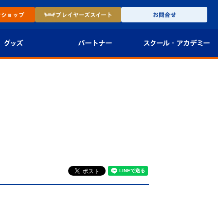
ン
ショップ
プレイヤーズ
スイート
お問合せ
グッズ
パートナー
スクール・
アカデミー
インショップ
パートナー企業一覧
アカデミー
-27ユニフォー
パートナー募集
U-18
法人限定 VIP BOX
U-15
報
U-12
スクール