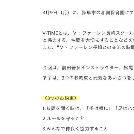
イベント
マスコット紹介
3
月
9
日（月）に、諫早市の和同保育園にて
メディア
チームスケジュール
グッズ
クラブハウス（練習
V-TIME
とは、Ｖ・ファーレン長崎スクー
場）
と協力する、仲間を大切にすることなどを
ホームタウン
また、“Ｖ・ファーレン長崎との交流の時
応援メディア
アカデミー
今回は、前田普及インストラクター、松尾
平和祈念活動
スクール
まずは、
3
つのお約束と元気なあいさつを
ホームタウン活動
〈
3
つのお約束〉
1.
お話を聞く時は、「手は横に」「足はハ
2.
ルールを守ること
3.
みんなで仲良く協力すること