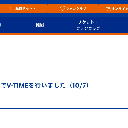
単日チケット
ファンクラブ
オンライ
チケット・
報
観戦
ファンクラブ
観戦ルール
チケット
オンラ
はじめての観戦ガイ
シーズンシート
2026
ド
ム
プレイヤーズスイート
Revive Team
店舗情
-TIMEを行いました（10/7）
関連
V-LOVERS（ファン
スタジアムへのアク
クラブ）
セス
リー
ヴィヴィくんの長崎
ルメ
おもてなしガイド