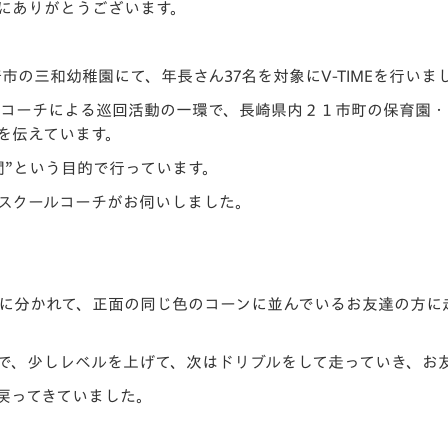
にありがとうございます。
V-EXPRESS（ユニフ
ォーム入場）
市の三和幼稚園にて、年長さん37名を対象にV-TIMEを行いま
クールコーチによる巡回活動の一環で、長崎県内２１市町の保育園
を伝えています。
間”という目的で行っています。
スクールコーチがお伺いしました。
人）に分かれて、正面の同じ色のコーンに並んでいるお友達の方
で、少しレベルを上げて、次はドリブルをして走っていき、お
戻ってきていました。