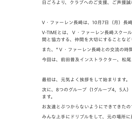
イベント
マスコット紹介
日ごろより、クラブへのご支援、ご声援誠
メディア
チームスケジュール
V・ファーレン長崎は、10月7日（月）長崎
グッズ
クラブハウス（練習
V-TIMEとは、Ｖ・ファーレン長崎ス
場）
間と協力する、仲間を大切にすることなど
ホームタウン
また、“Ｖ・ファーレン長崎との交流の時
応援メディア
今回は、前田普及インストラクター、松尾
アカデミー
平和祈念活動
スクール
最初は、元気よく挨拶をして始まります。
ホームタウン活動
次に、8つのグループ（1グループ4，5
ます。
お友達とぶつからないようにできてきたの
みんな上手にドリブルをして、元の場所に