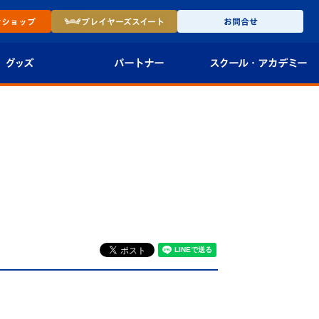
ン
ショップ
プレイヤーズ
スイート
お問合せ
グッズ
パートナー
スクール・
アカデミー
インショップ
パートナー企業一覧
アカデミー
-27ユニフォー
パートナー募集
U-18
法人限定 VIP BOX
U-15
報
U-12
スクール