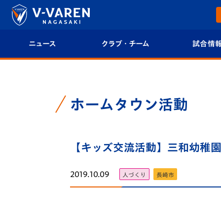
ニュース
クラブ・チーム
試合情
すべて
クラブプロフィール
試合日程/結果
トップチーム
フィロソフィー
試合情報
ホームタウン活動
クラブ
クラブ概要
順位表
試合情報
【キッズ交流活動】三和幼稚園でV
エンブレム紹介
U-21 Jリーグ
ファンクラブ
選手プロフィール
フォトギャラ
2019.10.09
人づくり
長崎市
チケット
スタッフプロフィール
スタジアムグ