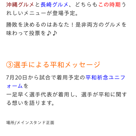
沖縄グルメ
と
長崎グルメ
、どちらも
この時期
う
れしいメニューが登場予定。
勝敗を決めるのはあなた！是非両方のグルメを
味わって投票を♪♪
③選手による平和メッセージ
7月20日から試合で着用予定の
平和祈念ユニフ
ォーム
を
一足早く選手代表が着用し、
選手が平和に関す
る想いを語ります。
場所/メインスタンド正面