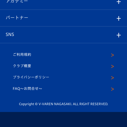
アカデミー
イベント
スタッフプロフィール
スタジアムへのアクセス
スタジアムグルメ
V-LOVERS（ファンクラブ）
2026-27ユニフォーム
メディア
育成からのお知らせ
パートナー
マスコット紹介
ヴィヴィくんの長崎おもてなしガイド
はじめての観戦ガイド
プレイヤーズスイート
店舗情報
グッズ
アカデミー
チームスケジュール
V-EXPRESS
パートナー企業一覧
SNS
（ユニフォーム入場）
ホームタウン
U-18
クラブハウス（練習場）
パートナー募集
公式Twitter
ご利用規約
アカデミー
U-15
応援メディア
法人限定 VIP BOX
ヴィヴィくんインスタグラム
クラブ概要
スクール
U-12
メディア出演情報
プライバシーポリシー
公式LINE＠
スクール
FAQ〜お問合せ〜
平和祈念活動
Youtube公式チャンネル
ホームタウン活動
Copyright © V-VAREN NAGASAKI. ALL RIGHT RESERVED.