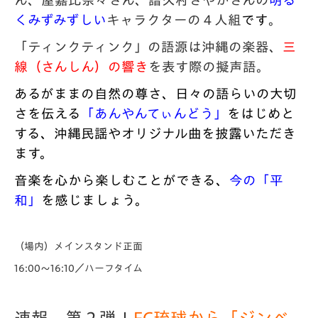
ん、屋嘉比奈々さん、
譜久村さやかさんの
明る
くみずみずしい
キャラクターの４人組
です
。
「
ティンク
ティンク
」の語源は沖縄の楽器、
三
線（さんしん）
の響き
を表す際の擬声語。
あるがままの自然の尊さ、日々の語らいの大切
さを伝える
「
あんやんてぃんどう」
をはじめと
する、沖縄民謡やオリジナル曲を披露いただき
ます。
音楽を心から楽しむことができる、
今の「平
和」
を感じましょう。
（場内）メインスタンド正面
16:00～16:10／ハーフタイム