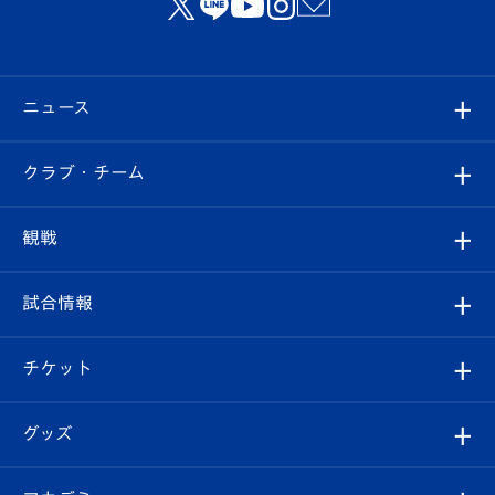
ニュース
すべて
クラブ・チーム
トップチーム
クラブプロフィール
観戦
クラブ
フィロソフィー
観戦ルール
試合情報
試合情報
クラブ概要
観戦ツアー
試合日程/結果
チケット
ファンクラブ
エンブレム紹介
はじめての観戦ガイド
順位表
チケット
グッズ
チケット
選手プロフィール
Revive Team
フォトギャラリー
シーズンシート
オンラインショップ