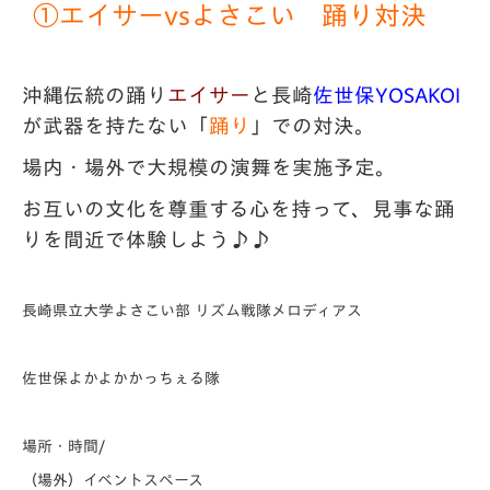
①エイサーvsよさこい 踊り対決
沖縄伝統の踊り
エイサー
と長崎
佐世保YOSAKOI
が武器を持たない「
踊り
」での対決。
場内・場外で大規模の演舞を実施予定。
お互いの文化を尊重する心を持って、見事な踊
りを間近で体験しよう♪♪
長崎県立大学
よさこい部 リズム戦隊メロディアス
佐世保よかよかかっちぇる隊
場所・時間/
（場外）イベントスペース