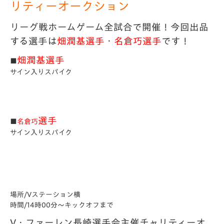
リティーオークション
リーグ戦ホームゲーム全試合で開催！今回出品
する選手は
畑潤基選手
・
名倉巧選手
です！
畑潤基
選手
■
サイン入りスパイク
選手
■
名倉巧
サイン入りスパイク
場所/Vステーション横
時間/14時00分～キックオフまで
V・ファーレン長崎選手会主催チャリティーオ