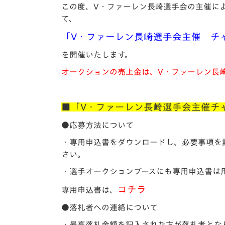
イベント
マスコット紹介
この度、V・ファーレン長崎選手会の主催により
て、
メディア
チームスケジュール
「V・ファーレン長崎選手会主催 チ
グッズ
クラブハウス（練習
を開催いたします。
場）
オークションの売上金は、V・ファーレン長
ホームタウン
応援メディア
アカデミー
■「V・ファーレン長崎選手会主催チ
平和祈念活動
●応募方法について
スクール
ホームタウン活動
・専用申込書をダウンロードし、必要事項を
さい。
・選手オークションブースにも専用申込書は
コチラ
専用申込書は
、
●落札者への連絡について
・最高落札金額を記入された方が落札者とな