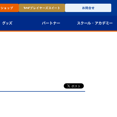
ン
ショップ
プレイヤーズ
スイート
お問合せ
グッズ
パートナー
スクール・
アカデミー
インショップ
パートナー企業一覧
アカデミー
-27ユニフォー
パートナー募集
U-18
法人限定 VIP BOX
U-15
報
U-12
スクール