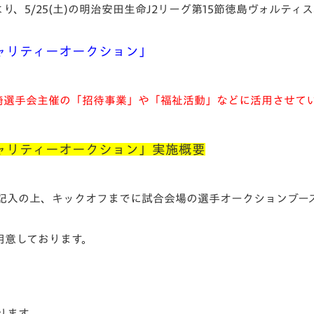
、5/25(土)の明治安田生命J2リーグ第15節徳島ヴォルテ
V-EXPRESS（ユニフ
ォーム入場）
ャリティーオークション」
崎選手会主催の「招待事業」や「福祉活動」などに活用させて
ャリティーオークション」実施概要
記入の上、キックオフまでに試合会場の選手オークションブー
用意しております。
ります。