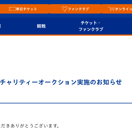
単日チケット
ファンクラブ
オンライ
チケット・
報
観戦
ファンクラブ
観戦ルール
チケット
オンラ
はじめての観戦ガイ
シーズンシート
2026
ド
ム
プレイヤーズスイート
Revive Team
店舗情
 チャリティーオークション実施のお知らせ
関連
V-LOVERS（ファン
スタジアムへのアク
クラブ）
セス
リー
ヴィヴィくんの長崎
ルメ
おもてなしガイド
ただきありがとうございます。