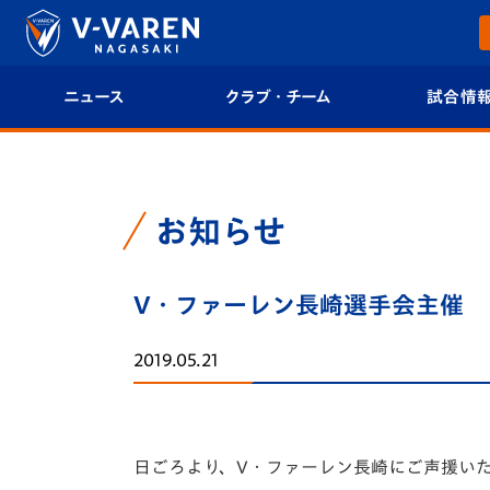
ニュース
クラブ・チーム
試合情
すべて
クラブプロフィール
試合日程/結果
トップチーム
フィロソフィー
試合情報
お知らせ
クラブ
クラブ概要
順位表
V・ファーレン長崎選手会主催
試合情報
エンブレム紹介
U-21 Jリーグ
2019.05.21
ファンクラブ
選手プロフィール
フォトギャラ
チケット
スタッフプロフィール
スタジアムグ
日ごろより、V・ファーレン長崎にご声援い