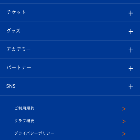
試合情報
クラブ概要
観戦ツアー
試合日程/結果
チケット
ファンクラブ
エンブレム紹介
はじめての観戦ガイド
順位表
チケット
グッズ
チケット
選手プロフィール
Revive Team
フォトギャラリー
シーズンシート
オンラインショップ
アカデミー
イベント
スタッフプロフィール
スタジアムへのアクセス
スタジアムグルメ
V-LOVERS（ファンクラブ）
2026-27ユニフォーム
メディア
育成からのお知らせ
パートナー
マスコット紹介
ヴィヴィくんの長崎おもてなしガイド
はじめての観戦ガイド
プレイヤーズスイート
店舗情報
グッズ
アカデミー
チームスケジュール
V-EXPRESS
パートナー企業一覧
SNS
（ユニフォーム入場）
ホームタウン
U-18
クラブハウス（練習場）
パートナー募集
公式Twitter
ご利用規約
アカデミー
U-15
応援メディア
法人限定 VIP BOX
ヴィヴィくんインスタグラム
クラブ概要
スクール
U-12
メディア出演情報
プライバシーポリシー
公式LINE＠