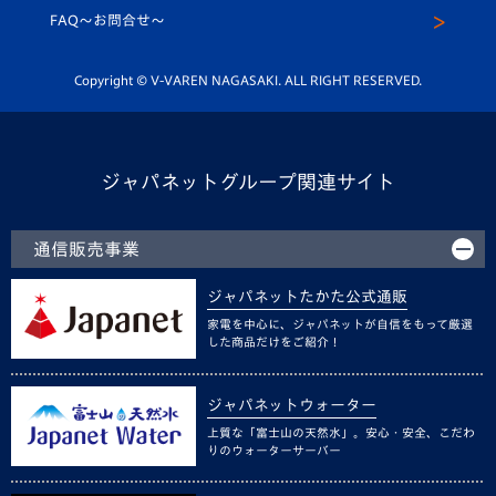
スクール
FAQ〜お問合せ〜
平和祈念活動
Youtube公式チャンネル
ホームタウン活動
Copyright © V-VAREN NAGASAKI. ALL RIGHT RESERVED.
ジャパネットグループ関連サイト
通信販売事業
ジャパネットたかた公式通販
家電を中心に、ジャパネットが自信をもって厳選
した商品だけをご紹介！
ジャパネットウォーター
上質な「富士山の天然水」。安心・安全、こだわ
りのウォーターサーバー