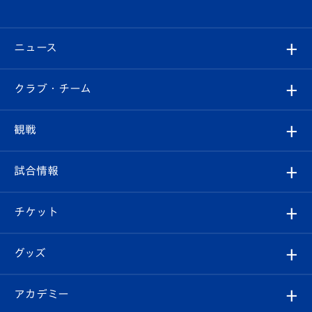
ニュース
すべて
クラブ・チーム
トップチーム
クラブプロフィール
観戦
クラブ
フィロソフィー
観戦ルール
試合情報
試合情報
クラブ概要
観戦ツアー
試合日程/結果
チケット
ファンクラブ
エンブレム紹介
はじめての観戦ガイド
順位表
チケット
グッズ
チケット
選手プロフィール
Revive Team
フォトギャラリー
シーズンシート
オンラインショップ
アカデミー
イベント
スタッフプロフィール
スタジアムへのアクセス