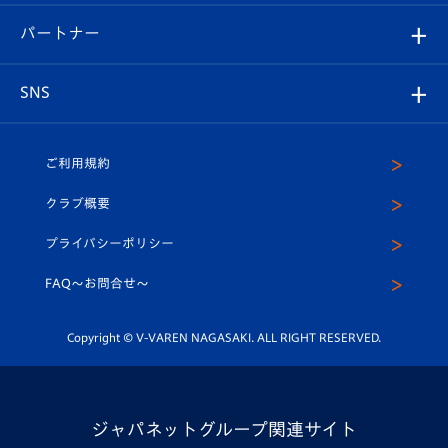
スタジアムグルメ
V-LOVERS（ファンクラブ）
2026-27ユニフォーム
メディア
育成からのお知らせ
パートナー
マスコット紹介
ヴィヴィくんの長崎おもてなしガイド
はじめての観戦ガイド
プレイヤーズスイート
店舗情報
グッズ
アカデミー
チームスケジュール
V-EXPRESS
パートナー企業一覧
SNS
（ユニフォーム入場）
ホームタウン
U-18
クラブハウス（練習場）
パートナー募集
公式Twitter
ご利用規約
アカデミー
U-15
応援メディア
法人限定 VIP BOX
ヴィヴィくんインスタグラム
クラブ概要
スクール
U-12
メディア出演情報
プライバシーポリシー
公式LINE＠
スクール
FAQ〜お問合せ〜
平和祈念活動
Youtube公式チャンネル
ホームタウン活動
Copyright © V-VAREN NAGASAKI. ALL RIGHT RESERVED.
ジャパネットグループ関連サイト