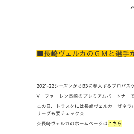
イベント
マスコット紹介
メディア
チームスケジュール
グッズ
クラブハウス（練習
場）
ホームタウン
■長崎ヴェルカのＧＭと選手
応援メディア
アカデミー
平和祈念活動
スクール
ホームタウン活動
2021-22シーズンからB3に参入するプロバ
V・ファーレン長崎のプレミアムパートナー
この日、トラスタには長崎ヴェルカ ゼネラル
リーグも要チェック☆
☆長崎ヴェルカのホームページは
こちら