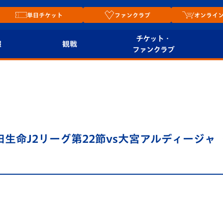
単日チケット
ファンクラブ
オンライ
チケット・
報
観戦
ファンクラブ
観戦ルール
チケット
オンラ
はじめての観戦ガイ
シーズンシート
2026
ド
ム
プレイヤーズスイート
Revive Team
店舗情
田生命J2リーグ第22節vs大宮アルディージャ（
関連
V-LOVERS（ファン
スタジアムへのアク
クラブ）
セス
リー
ヴィヴィくんの長崎
ルメ
おもてなしガイド