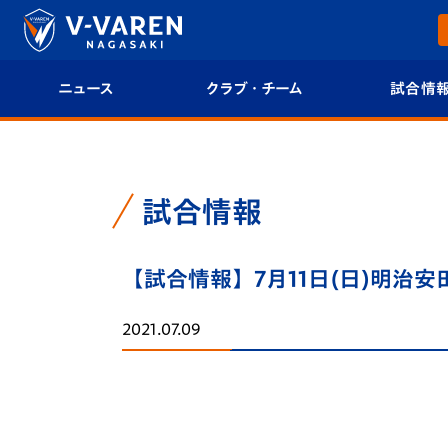
ニュース
クラブ・チーム
試合情
すべて
クラブプロフィール
試合日程/結果
トップチーム
フィロソフィー
試合情報
試合情報
クラブ
クラブ概要
順位表
【試合情報】7月11日(日)明治安
試合情報
エンブレム紹介
U-21 Jリーグ
2021.07.09
ファンクラブ
選手プロフィール
フォトギャラ
チケット
スタッフプロフィール
スタジアムグ