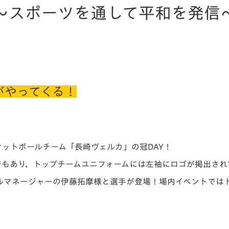
V-EXPRESS（ユニフ
～スポーツを通して平和を発信
ォーム入場）
がやってくる！
スケットボールチーム「長崎ヴェルカ」の冠DAY！
でもあり、トップチームユニフォームには左袖にロゴが掲出され
マネージャーの伊藤拓摩様と選手が登場！場内イベントではトー