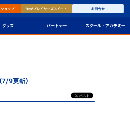
ン
ショップ
プレイヤーズ
スイート
お問合せ
グッズ
パートナー
スクール・
アカデミー
インショップ
パートナー企業一覧
アカデミー
-27ユニフォー
パートナー募集
U-18
法人限定 VIP BOX
U-15
報
7/9更新）
U-12
スクール