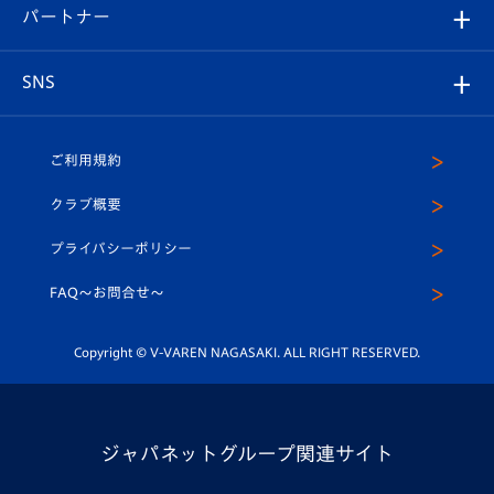
2026-27ユニフォーム
メディア
育成からのお知らせ
パートナー
マスコット紹介
ヴィヴィくんの長崎おもてなしガイド
はじめての観戦ガイド
プレイヤーズスイート
店舗情報
グッズ
アカデミー
チームスケジュール
V-EXPRESS
パートナー企業一覧
SNS
（ユニフォーム入場）
ホームタウン
U-18
クラブハウス（練習場）
パートナー募集
公式Twitter
ご利用規約
アカデミー
U-15
応援メディア
法人限定 VIP BOX
ヴィヴィくんインスタグラム
クラブ概要
スクール
U-12
メディア出演情報
プライバシーポリシー
公式LINE＠
スクール
FAQ〜お問合せ〜
平和祈念活動
Youtube公式チャンネル
ホームタウン活動
Copyright © V-VAREN NAGASAKI. ALL RIGHT RESERVED.
ジャパネットグループ関連サイト