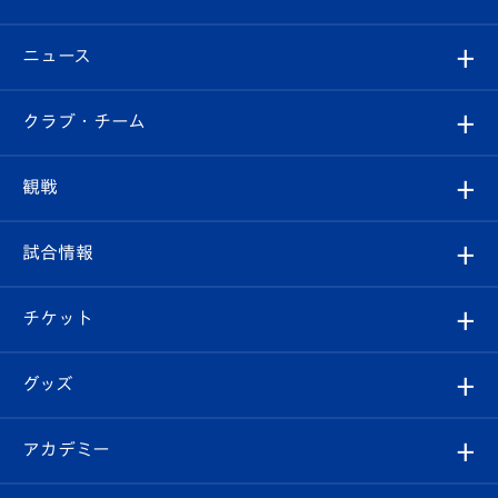
ニュース
すべて
クラブ・チーム
トップチーム
クラブプロフィール
観戦
クラブ
フィロソフィー
観戦ルール
試合情報
試合情報
クラブ概要
観戦ツアー
試合日程/結果
チケット
ファンクラブ
エンブレム紹介
はじめての観戦ガイド
順位表
チケット
グッズ
チケット
選手プロフィール
Revive Team
フォトギャラリー
シーズンシート
オンラインショップ
アカデミー
イベント
スタッフプロフィール
スタジアムへのアクセス
スタジアムグルメ
V-LOVERS（ファンクラブ）