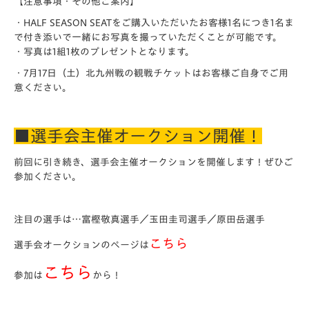
【注意事項・その他ご案内】
・HALF SEASON SEATをご購入いただいたお客様1名につき1名ま
で付き添いで一緒にお写真を撮っていただくことが可能です。
・写真は1組1枚のプレゼントとなります。
・7月17日（土）北九州戦の観戦チケットはお客様ご自身でご用
意ください。
■選手会主催オークション開催！
前回に引き続き、選手会主催オークションを開催します！ぜひご
参加ください。
注目の選手は…富樫敬真選手／玉田圭司選手／原田岳選手
こちら
選手会オークションのページは
こちら
参加は
から！