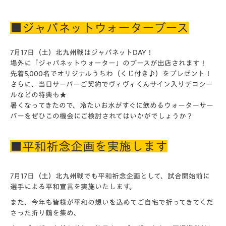
■ジャパネットウォーターブース
7月17日（土）北九州戦はジャパネットDAY！
場外に「ジャパネットウォーター」のブースが出店されます！
先着5,000名でオリジナルうちわ（くじ付き♪）
をプレゼント！
さらに、
当日サーバーご契約でヴィヴィくんサイン入りデコシー
ルなどの特
典も★
暑くなっ
てきたので、
冷たいお水がすぐに飲めるウォーターサー
バーをぜひこの機会にご
検討されてはいかがでしょうか？
■平和祈念企画を実施します
7月17日（土）北九州戦でも平和祈念企画として、試合開始前に
選手による平和宣言を実施いたします。
また、今年も皆様が平和の想いを込めてご自宅で折ってきてくだ
さった折り鶴を集め、