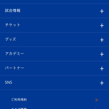
クラブ
フィロソフィー
観戦ルール
試合情報
試合情報
クラブ概要
観戦ツアー
試合日程/結果
チケット
ファンクラブ
エンブレム紹介
はじめての観戦ガイド
順位表
チケット
グッズ
チケット
選手プロフィール
Revive Team
フォトギャラリー
シーズンシート
オンラインショップ
アカデミー
イベント
スタッフプロフィール
スタジアムへのアクセス
スタジアムグルメ
V-LOVERS（ファンクラブ）
2026-27ユニフォーム
メディア
育成からのお知らせ
パートナー
マスコット紹介
ヴィヴィくんの長崎おもてなしガイド
はじめての観戦ガイド
プレイヤーズスイート
店舗情報
グッズ
アカデミー
チームスケジュール
V-EXPRESS
パートナー企業一覧
SNS
（ユニフォーム入場）
ホームタウン
U-18
クラブハウス（練習場）
パートナー募集
公式Twitter
ご利用規約
アカデミー
U-15
応援メディア
法人限定 VIP BOX
ヴィヴィくんインスタグラム