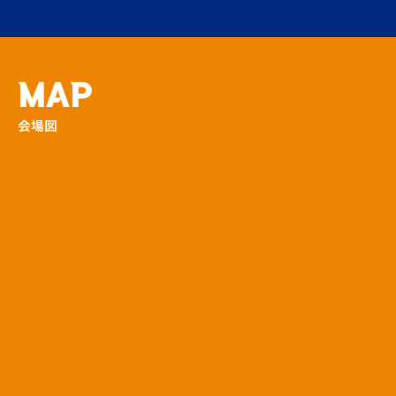
サインボール投げ入…
その他
【長崎県サンクスマッチ】キックターゲット
MAP
登場！
会場図
場内
【長崎県サンクスマッチ】長崎県PRブース！
場外
【長崎県サンクスマッチ】選手パネルクイズ
ラリー
場外
がんばくんとらんばちゃんがやってくる！