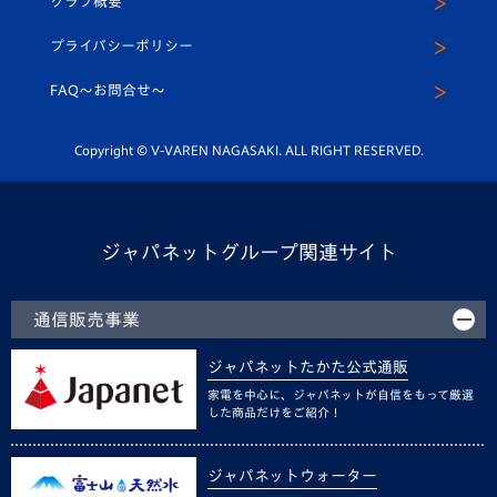
クラブ概要
スクール
U-12
メディア出演情報
プライバシーポリシー
公式LINE＠
スクール
FAQ〜お問合せ〜
平和祈念活動
Youtube公式チャンネル
ホームタウン活動
Copyright © V-VAREN NAGASAKI. ALL RIGHT RESERVED.
ジャパネットグループ関連サイト
通信販売事業
ジャパネットたかた公式通販
家電を中心に、ジャパネットが自信をもって厳選
した商品だけをご紹介！
ジャパネットウォーター