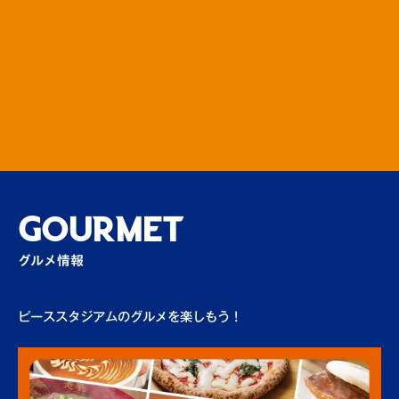
場外
ＪリーグTEAM AS ONE募金 令和6年能登
半島地震災害義援金募金…
場外
ハーフタイムがもっと楽しく生まれ変わりま
す！ハーフタイムも…
その他
GOURMET
グルメ情報
応援練習を行います！
場内
ピーススタジアムのグルメを楽しもう！