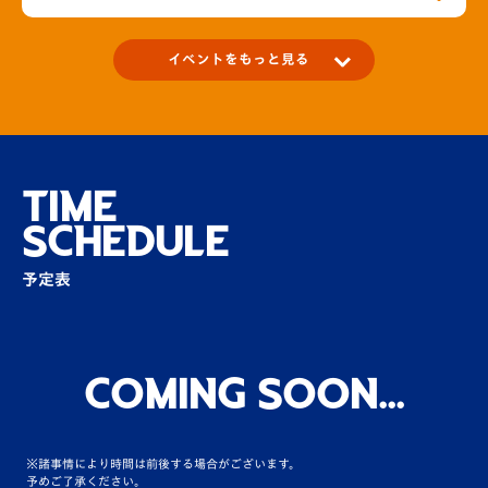
イベントをもっと見る
歴代のユニフォームを2024シーズンの選手
が着用した選手パネル…
場外
TIME
SCHEDULE
「紙」でのマッチデープログラムが復活！
予定表
場外
V・ファーレン長崎後援会からのご協力でポ
ケットスケジュール・…
Coming Soon...
場外
※諸事情により時間は前後する場合がございます。
【満員プロジェクト実施日限定】勝利時選手
予めご了承ください。