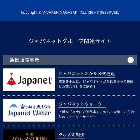
ホームタウン活動
Copyright © V-VAREN NAGASAKI. ALL RIGHT RESERVED.
ジャパネットグループ関連サイト
通信販売事業
ジャパネットたかた公式通販
家電を中心に、ジャパネットが自信をもって厳選
した商品だけをご紹介！
ジャパネットウォーター
上質な「富士山の天然水」。安心・安全、こだわ
りのウォーターサーバー
グルメ定期便