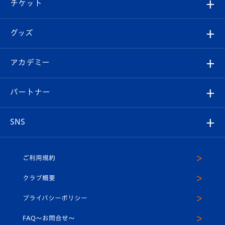
試合日程/結果
チケット
ファンクラブ
エンブレム紹介
はじめての観戦ガイド
順位表
チケット
グッズ
チケット
選手プロフィール
Revive Team
フォトギャラリー
シーズンシート
オンラインショップ
アカデミー
イベント
スタッフプロフィール
スタジアムへのアクセス
スタジアムグルメ
V-LOVERS（ファンクラブ）
2026-27ユニフォーム
メディア
育成からのお知らせ
パートナー
マスコット紹介
ヴィヴィくんの長崎おもてなしガイド
はじめての観戦ガイド
プレイヤーズスイート
店舗情報
グッズ
アカデミー
チームスケジュール
V-EXPRESS
パートナー企業一覧
SNS
（ユニフォーム入場）
ホームタウン
U-18
クラブハウス（練習場）
パートナー募集
公式Twitter
ご利用規約
アカデミー
U-15
応援メディア
法人限定 VIP BOX
ヴィヴィくんインスタグラム
クラブ概要
スクール
U-12
メディア出演情報
プライバシーポリシー
公式LINE＠
スクール
FAQ〜お問合せ〜
平和祈念活動
Youtube公式チャンネル