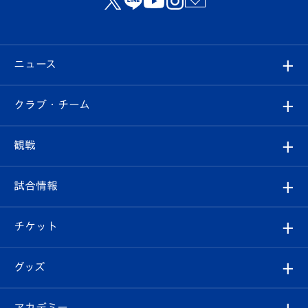
ニュース
すべて
クラブ・チーム
トップチーム
クラブプロフィール
観戦
クラブ
フィロソフィー
観戦ルール
試合情報
試合情報
クラブ概要
観戦ツアー
試合日程/結果
チケット
ファンクラブ
エンブレム紹介
はじめての観戦ガイド
順位表
チケット
グッズ
チケット
選手プロフィール
Revive Team
フォトギャラリー
シーズンシート
オンラインショップ
アカデミー
イベント