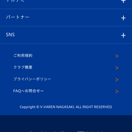
スタッフプロフィール
スタジアムへのアクセス
スタジアムグルメ
V-LOVERS（ファンクラブ）
2026-27ユニフォーム
メディア
育成からのお知らせ
パートナー
マスコット紹介
ヴィヴィくんの長崎おもてなしガイド
はじめての観戦ガイド
プレイヤーズスイート
店舗情報
グッズ
アカデミー
チームスケジュール
V-EXPRESS
パートナー企業一覧
SNS
（ユニフォーム入場）
ホームタウン
U-18
クラブハウス（練習場）
パートナー募集
公式Twitter
ご利用規約
アカデミー
U-15
応援メディア
法人限定 VIP BOX
ヴィヴィくんインスタグラム
クラブ概要
スクール
U-12
メディア出演情報
プライバシーポリシー
公式LINE＠
スクール
FAQ〜お問合せ〜
平和祈念活動
Youtube公式チャンネル
ホームタウン活動
Copyright © V-VAREN NAGASAKI. ALL RIGHT RESERVED.