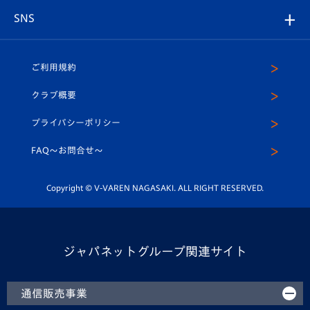
店舗情報
グッズ
アカデミー
チームスケジュール
V-EXPRESS
パートナー企業一覧
SNS
（ユニフォーム入場）
ホームタウン
U-18
クラブハウス（練習場）
パートナー募集
公式Twitter
ご利用規約
アカデミー
U-15
応援メディア
法人限定 VIP BOX
ヴィヴィくんインスタグラム
クラブ概要
スクール
U-12
メディア出演情報
プライバシーポリシー
公式LINE＠
スクール
FAQ〜お問合せ〜
平和祈念活動
Youtube公式チャンネル
ホームタウン活動
Copyright © V-VAREN NAGASAKI. ALL RIGHT RESERVED.
ジャパネットグループ関連サイト
通信販売事業