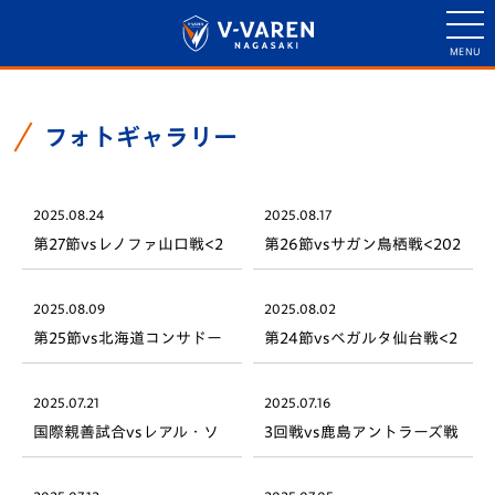
フォトギャラリー
2025.08.24
2025.08.17
第27節vsレノファ山口戦<2
第26節vsサガン鳥栖戦<202
025明治安田J2リーグ>
5明治安田J2リーグ>
2025.08.09
2025.08.02
第25節vs北海道コンサドー
第24節vsベガルタ仙台戦<2
レ札幌戦<2025明治安田J2
025明治安田J2リーグ>
リーグ>
2025.07.21
2025.07.16
国際親善試合vsレアル・ソ
3回戦vs鹿島アントラーズ戦
シエダ戦<レアル・ソシエダ
<天皇杯JFA第105回全日本
ジャパンツアー2025>
サッカー選手権大会>