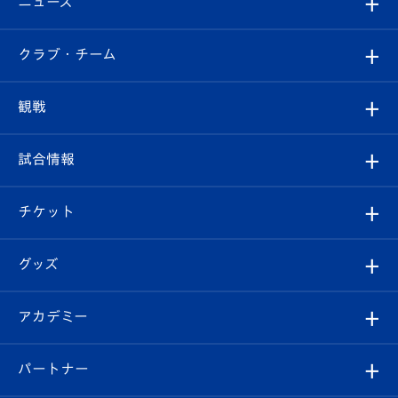
ニュース
すべて
クラブ・チーム
トップチーム
クラブプロフィール
観戦
クラブ
フィロソフィー
観戦ルール
試合情報
試合情報
クラブ概要
観戦ツアー
試合日程/結果
チケット
ファンクラブ
エンブレム紹介
はじめての観戦ガイド
順位表
チケット
グッズ
チケット
選手プロフィール
Revive Team
フォトギャラリー
シーズンシート
オンラインショップ
アカデミー
イベント
スタッフプロフィール
スタジアムへのアクセス
スタジアムグルメ
V-LOVERS（ファンクラブ）
2026-27ユニフォーム
メディア
育成からのお知らせ
パートナー
マスコット紹介
ヴィヴィくんの長崎おもてなしガイド
はじめての観戦ガイド
プレイヤーズスイート