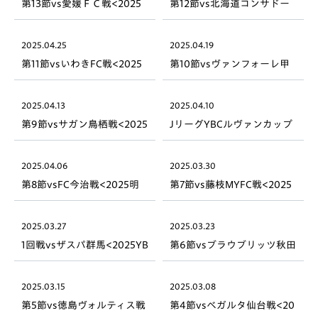
第13節vs愛媛ＦＣ戦<2025
第12節vs北海道コンサドー
明治安田J2リーグ>
レ札幌戦<2025明治安田J2
リーグ>
2025.04.25
2025.04.19
第11節vsいわきFC戦<2025
第10節vsヴァンフォーレ甲
明治安田J2リーグ>
府戦<2025明治安田J2リー
グ>
2025.04.13
2025.04.10
第9節vsサガン鳥栖戦<2025
JリーグYBCルヴァンカップ
明治安田J2リーグ>
1stラウンド第2回戦 vs 湘南
ベルマーレ
2025.04.06
2025.03.30
第8節vsFC今治戦<2025明
第7節vs藤枝MYFC戦<2025
治安田J2リーグ>
明治安田J2リーグ>
2025.03.27
2025.03.23
1回戦vsザスパ群馬<2025YB
第6節vsブラウブリッツ秋田
Cルヴァンカップ>
戦<2025明治安田J2リーグ>
2025.03.15
2025.03.08
第5節vs徳島ヴォルティス戦
第4節vsベガルタ仙台戦<20