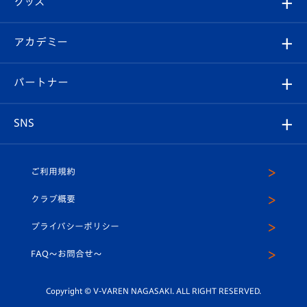
グッズ
チケット
選手プロフィール
Revive Team
フォトギャラリー
シーズンシート
オンラインショップ
アカデミー
イベント
スタッフプロフィール
スタジアムへのアクセス
スタジアムグルメ
V-LOVERS（ファンクラブ）
2026-27ユニフォーム
メディア
育成からのお知らせ
パートナー
マスコット紹介
ヴィヴィくんの長崎おもてなしガイド
はじめての観戦ガイド
プレイヤーズスイート
店舗情報
グッズ
アカデミー
チームスケジュール
V-EXPRESS
パートナー企業一覧
SNS
（ユニフォーム入場）
ホームタウン
U-18
クラブハウス（練習場）
パートナー募集
公式Twitter
ご利用規約
アカデミー
U-15
応援メディア
法人限定 VIP BOX
ヴィヴィくんインスタグラム
クラブ概要
スクール
U-12
メディア出演情報
プライバシーポリシー
公式LINE＠
スクール
FAQ〜お問合せ〜
平和祈念活動
Youtube公式チャンネル
ホームタウン活動
Copyright © V-VAREN NAGASAKI. ALL RIGHT RESERVED.