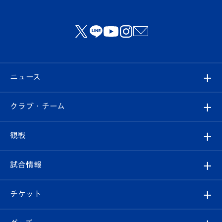
ニュース
すべて
クラブ・チーム
トップチーム
クラブプロフィール
観戦
クラブ
フィロソフィー
観戦ルール
試合情報
試合情報
クラブ概要
観戦ツアー
試合日程/結果
チケット
ファンクラブ
エンブレム紹介
はじめての観戦ガイド
順位表
チケット