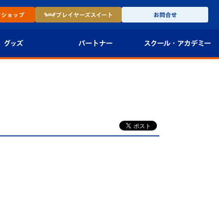
ン
ショップ
プレイヤーズ
スイート
お問合せ
グッズ
パートナー
スクール・
アカデミー
インショップ
パートナー企業一覧
アカデミー
-27ユニフォー
パートナー募集
U-18
法人限定 VIP BOX
U-15
報
U-12
スクール