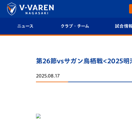
ニュース
クラブ・チーム
試合情
すべて
クラブプロフィール
試合日程/結果
トップチーム
フィロソフィー
試合情報
第26節vsサガン鳥栖戦<2025明
クラブ
クラブ概要
順位表
2025.08.17
試合情報
エンブレム紹介
U-21 Jリーグ
ファンクラブ
選手プロフィール
フォトギャラ
チケット
スタッフプロフィール
スタジアムグ