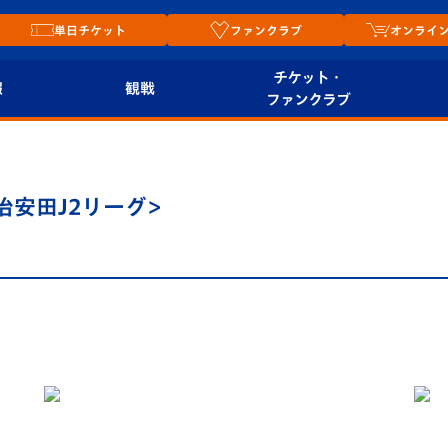
単日チケット
ファンクラブ
オンライ
チケット・
報
観戦
ファンクラブ
観戦ルール
チケット
オンラ
はじめての観戦ガイ
シーズンシート
2026
治安田J2リーグ>
ド
ム
プレイヤーズスイート
Revive Team
店舗情
関連
V-LOVERS（ファン
スタジアムへのアク
クラブ）
セス
リー
ヴィヴィくんの長崎
ルメ
おもてなしガイド