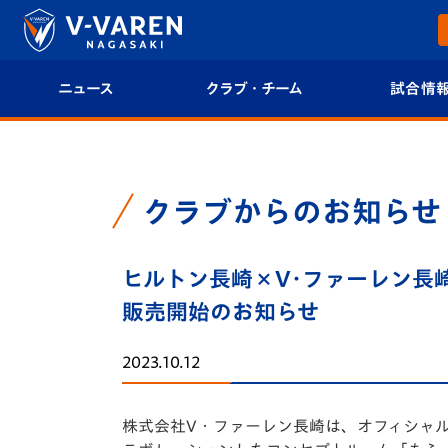
ニュース
クラブ・チーム
試合情
すべて
クラブプロフィール
試合日程/結果
トップチーム
フィロソフィー
試合情報
クラブからのお知らせ
クラブ
クラブ概要
順位表
ヒルトン長崎×V･ファーレン⾧
試合情報
エンブレム紹介
U-21 Jリーグ
販売開始のお知らせ
ファンクラブ
選手プロフィール
フォトギャラ
2023.10.12
チケット
スタッフプロフィール
スタジアムグ
株式会社V・ファーレン長崎は、オフィシャ