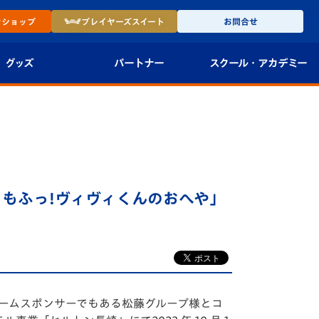
ン
ショップ
プレイヤーズ
スイート
お問合せ
グッズ
パートナー
スクール・
アカデミー
インショップ
パートナー企業一覧
アカデミー
-27ユニフォー
パートナー募集
U-18
法人限定 VIP BOX
U-15
報
っもふっ!ヴィヴィくんのおへや」
U-12
スクール
ームスポンサーでもある松藤グループ様とコ