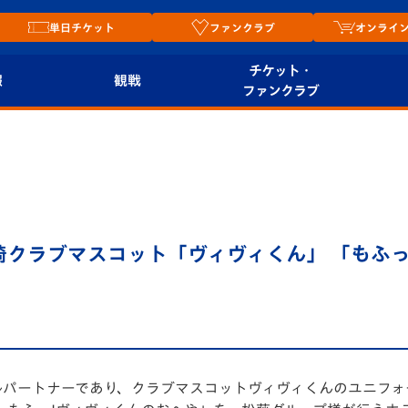
単日チケット
ファンクラブ
オンライ
チケット・
報
観戦
ファンクラブ
観戦ルール
チケット
オンラ
はじめての観戦ガイ
シーズンシート
2026
ド
ム
プレイヤーズスイート
Revive Team
店舗情
崎クラブマスコット「ヴィヴィくん」 「もふ
関連
V-LOVERS（ファン
スタジアムへのアク
クラブ）
セス
リー
ヴィヴィくんの長崎
ルメ
おもてなしガイド
ルパートナーであり、クラブマスコットヴィヴィくんのユニフォ