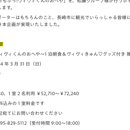
ふっ!ヴィヴィくんのおへや」を、松藤グループ様が行うホテル事業
V-EXPRESS（ユニフ
します。
ォーム入場）
ポーターはもちろんのこと、長崎市に観光でいらっしゃる皆様
き本企画が実現いたしました。
要
!ヴィヴィくんのおへや～1 泊朝食＆ヴィヴィきゅん♡グッズ付き 
4 年 3 月 31 日（日）
ン
0、1 室 2 名利用 ￥52,710～￥72,240
込みの 1 室料金です
記宛てにお問い合わせください
-829-5112（受付時間 9:00～18:00）