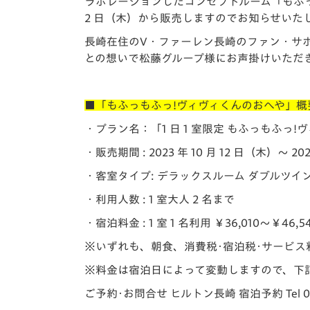
イベント
マスコット紹介
ラボレーションしたコンセプトルーム「もふっも
2 日（木）から販売しますのでお知らせいた
メディア
チームスケジュール
長崎在住のV・ファーレン長崎のファン・サ
との想いで松藤グループ様にお声掛けいただ
グッズ
クラブハウス（練習
場）
■「もふっもふっ!ヴィヴィくんのおへや」概
ホームタウン
応援メディア
・プラン名：「1 日 1 室限定 もふっもふっ
アカデミー
・販売期間 : 2023 年 10 月 12 日（木）～ 202
平和祈念活動
・客室タイプ: デラックスルーム ダブルツイ
スクール
ホームタウン活動
・利用人数 : 1 室大人 2 名まで
・宿泊料金 : 1 室 1 名利用 ￥36,010～￥46,54
※いずれも、朝食、消費税･宿泊税･サービス料
※料金は宿泊日によって変動しますので、下
ご予約･お問合せ ヒルトン⾧崎 宿泊予約 Tel 095