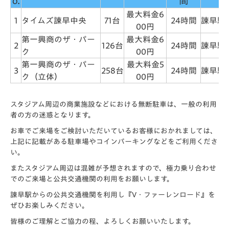
o.
間
最大料金6
1
タイムズ諫早中央
71台
24時間
諫早駅
00円
第一興商のザ・パー
最大料金6
2
126台
24時間
諫早駅
ク
00円
第一興商のザ・パー
最大料金5
3
258台
24時間
諫早駅
ク（立体）
00円
スタジアム周辺の商業施設などにおける無断駐車は、一般の利用
者の方の迷惑となります。
お車でご来場をご検討いただいているお客様におかれましては、
上記に記載がある駐車場やコインパーキングなどをご利用くださ
い。
またスタジアム周辺は混雑が予想されますので、極力乗り合わせ
でのご来場と公共交通機関の利用をお願いします。
諫早駅からの公共交通機関を利用し『V・ファーレンロード』を
ぜひお楽しみください。
皆様のご理解とご協力の程、よろしくお願いいたします。