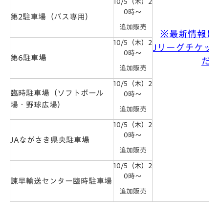
10/5（木）2
0時～
第2駐車場（バス専用）
追加販売
※最新情報に
10/5（木）2
Jリーグチケッ
0時～
第6駐車場
だ
追加販売
10/5（木）2
臨時駐車場（ソフトボール
0時～
場・野球広場）
追加販売
10/5（木）2
0時～
JAながさき県央駐車場
追加販売
10/5（木）2
0時～
諫早輸送センター臨時駐車場
追加販売