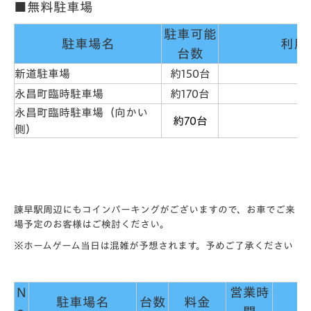
■無料駐車場
駐車可能
駐車場名
利用
台数
新道駐車場
約150台
永昌町臨時駐車場
約170台
永昌町臨時駐車場（向かい
約70台
側）
諫早駅周辺にもコインパーキングがございますので、お車でご来
場予定のお客様はご検討ください。
※ホームゲーム当日は混雑が予想されます。予めご了承ください
N
営業時
駐車場名
台数
料金