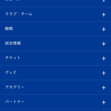
すべて
クラブ・チーム
トップチーム
クラブプロフィール
観戦
クラブ
フィロソフィー
観戦ルール
試合情報
試合情報
クラブ概要
観戦ツアー
試合日程/結果
チケット
ファンクラブ
エンブレム紹介
はじめての観戦ガイド
順位表
チケット
グッズ
チケット
選手プロフィール
Revive Team
フォトギャラリー
シーズンシート
オンラインショップ
アカデミー
イベント
スタッフプロフィール
スタジアムへのアクセス
スタジアムグルメ
V-LOVERS（ファンクラブ）
2026-27ユニフォーム
メディア
育成からのお知らせ
パートナー
マスコット紹介
ヴィヴィくんの長崎おもてなしガイド
はじめての観戦ガイド
プレイヤーズスイート
店舗情報