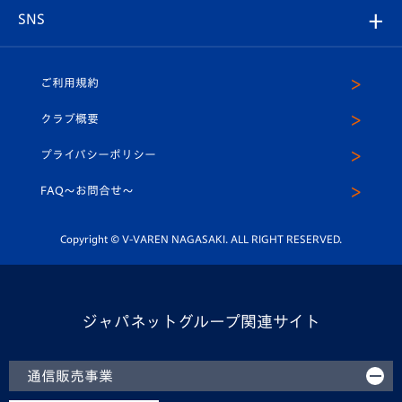
グッズ
アカデミー
チームスケジュール
V-EXPRESS
パートナー企業一覧
SNS
（ユニフォーム入場）
ホームタウン
U-18
クラブハウス（練習場）
パートナー募集
公式Twitter
ご利用規約
アカデミー
U-15
応援メディア
法人限定 VIP BOX
ヴィヴィくんインスタグラム
クラブ概要
スクール
U-12
メディア出演情報
プライバシーポリシー
公式LINE＠
スクール
FAQ〜お問合せ〜
平和祈念活動
Youtube公式チャンネル
ホームタウン活動
Copyright © V-VAREN NAGASAKI. ALL RIGHT RESERVED.
ジャパネットグループ関連サイト
通信販売事業