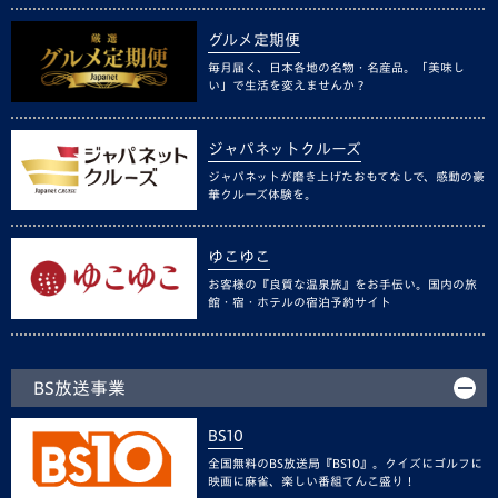
グルメ定期便
毎月届く、日本各地の名物・名産品。「美味し
い」で生活を変えませんか？
ジャパネットクルーズ
ジャパネットが磨き上げたおもてなしで、感動の豪
華クルーズ体験を。
ゆこゆこ
お客様の『良質な温泉旅』をお手伝い。国内の旅
館・宿・ホテルの宿泊予約サイト
BS放送事業
BS10
全国無料のBS放送局『BS10』。クイズにゴルフに
映画に麻雀、楽しい番組てんこ盛り！