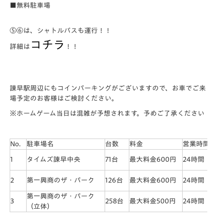
■無料駐車場
⑤⑥は、シャトルバスも運行！！
コチラ
詳細は
！！
諫早駅周辺にもコインパーキングがございますので、お車でご来
場予定のお客様はご検討ください。
※ホームゲーム当日は混雑が予想されます。予めご了承ください
No.
駐車場名
台数
料金
営業時間
1
タイムズ諫早中央
71台
最大料金600円
24時間
2
第一興商のザ・パーク
126台
最大料金600円
24時間
第一興商のザ・パーク
3
258台
最大料金500円
24時間
（立体）