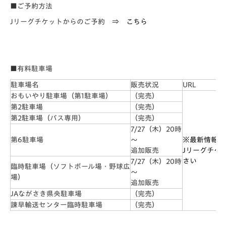
■ご予約方法
Jリーグチケットからのご予約 ⇒
こちら
■有料駐車場
駐車場名
販売状況
URL
おもいやり駐車場（第1駐車場）
（完売）
第2駐車場
（完売）
第2駐車場（バス専用）
（完売）
7/27（木）20時
第6駐車場
～
※最新情報に
追加販売
Jリーグチケ
さい
7/27（木）20時
臨時駐車場（ソフトボール場・野球広
～
場）
追加販売
JAながさき県央駐車場
（完売）
諫早輸送センター臨時駐車場
（完売）