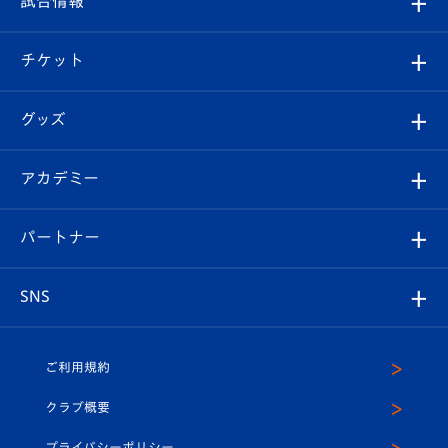
試合情報
試合情報
クラブ概要
観戦ツアー
試合日程/結果
チケット
ファンクラブ
エンブレム紹介
はじめての観戦ガイド
順位表
チケット
グッズ
チケット
選手プロフィール
Revive Team
フォトギャラリー
シーズンシート
オンラインショップ
アカデミー
イベント
スタッフプロフィール
スタジアムへのアクセス
スタジアムグルメ
V-LOVERS（ファンクラブ）
2026-27ユニフォーム
メディア
育成からのお知らせ
パートナー
マスコット紹介
ヴィヴィくんの長崎おもてなしガイド
はじめての観戦ガイド
プレイヤーズスイート
店舗情報
グッズ
アカデミー
チームスケジュール
V-EXPRESS
パートナー企業一覧
SNS
（ユニフォーム入場）
ホームタウン
U-18
クラブハウス（練習場）
パートナー募集
公式Twitter
ご利用規約
アカデミー
U-15
応援メディア
法人限定 VIP BOX
ヴィヴィくんインスタグラム
クラブ概要
スクール
U-12
メディア出演情報
プライバシーポリシー