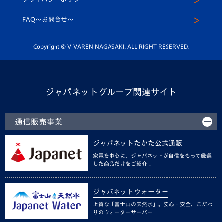
公式LINE＠
スクール
FAQ〜お問合せ〜
平和祈念活動
Youtube公式チャンネル
ホームタウン活動
Copyright © V-VAREN NAGASAKI. ALL RIGHT RESERVED.
ジャパネットグループ関連サイト
通信販売事業
ジャパネットたかた公式通販
家電を中心に、ジャパネットが自信をもって厳選
した商品だけをご紹介！
ジャパネットウォーター
上質な「富士山の天然水」。安心・安全、こだわ
りのウォーターサーバー