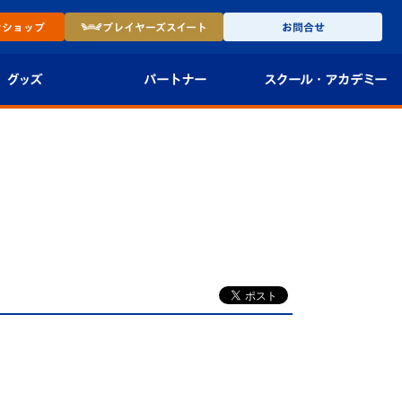
ン
ショップ
プレイヤーズ
スイート
お問合せ
グッズ
パートナー
スクール・
アカデミー
インショップ
パートナー企業一覧
アカデミー
-27ユニフォー
パートナー募集
U-18
法人限定 VIP BOX
U-15
報
U-12
スクール