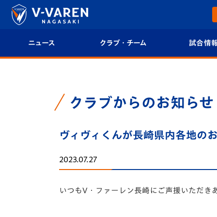
ニュース
クラブ・チーム
試合情
すべて
クラブプロフィール
試合日程/結果
トップチーム
フィロソフィー
試合情報
クラブからのお知らせ
クラブ
クラブ概要
順位表
ヴィヴィくんが長崎県内各地の
試合情報
エンブレム紹介
U-21 Jリーグ
2023.07.27
ファンクラブ
選手プロフィール
フォトギャラ
いつもV・ファーレン長崎にご声援いただき
チケット
スタッフプロフィール
スタジアムグ