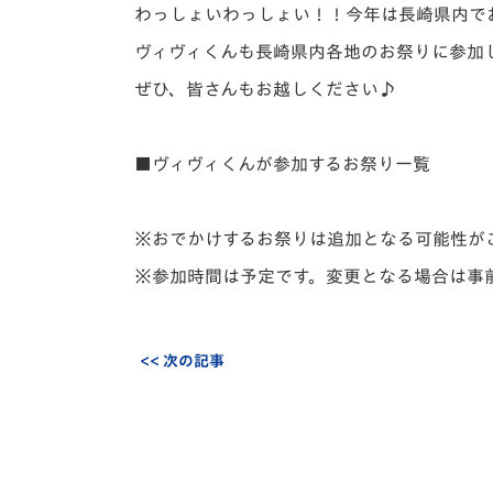
イベント
マスコット紹介
わっしょいわっしょい！！今年は長崎県内で
ヴィヴィくんも長崎県内各地のお祭りに参加
メディア
チームスケジュール
ぜひ、皆さんもお越しください♪
グッズ
クラブハウス（練習
場）
■ヴィヴィくんが参加するお祭り一覧
ホームタウン
応援メディア
アカデミー
※おでかけするお祭りは追加となる可能性が
平和祈念活動
※参加時間は予定です。変更となる場合は事
スクール
ホームタウン活動
<< 次の記事