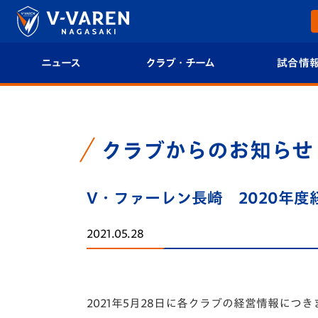
ニュース
クラブ・チーム
試合情
すべて
クラブプロフィール
試合日程/結果
トップチーム
フィロソフィー
試合情報
クラブからのお知らせ
クラブ
クラブ概要
順位表
V・ファーレン長崎 2020年
試合情報
エンブレム紹介
U-21 Jリーグ
2021.05.28
ファンクラブ
選手プロフィール
フォトギャラ
チケット
スタッフプロフィール
スタジアムグ
2021年5月28日に各クラブの経営情報につ