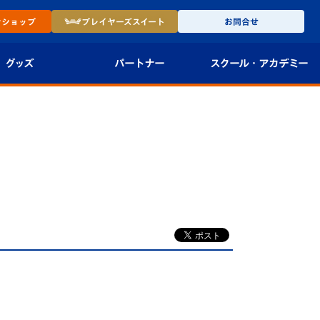
ン
ショップ
プレイヤーズ
スイート
お問合せ
グッズ
パートナー
スクール・
アカデミー
インショップ
パートナー企業一覧
アカデミー
-27ユニフォー
パートナー募集
U-18
法人限定 VIP BOX
U-15
報
U-12
スクール