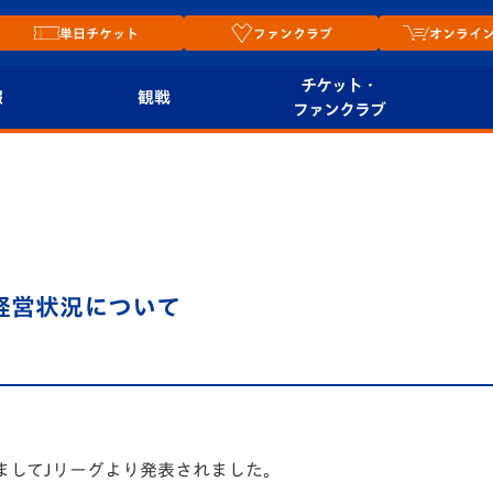
単日チケット
ファンクラブ
オンライ
チケット・
報
観戦
ファンクラブ
観戦ルール
チケット
オンラ
はじめての観戦ガイ
シーズンシート
2026
ド
ム
プレイヤーズスイート
Revive Team
店舗情
度経営状況について
関連
V-LOVERS（ファン
スタジアムへのアク
クラブ）
セス
リー
ヴィヴィくんの長崎
ルメ
おもてなしガイド
きましてJリーグより発表されました。