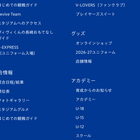
はじめての観戦ガイド
V-LOVERS（ファンクラブ）
evive Team
プレイヤーズスイート
スタジアムへのアクセス
ヴィヴィくんの長崎おもてなし
グッズ
ガイド
オンラインショップ
-EXPRESS
2026-27ユニフォーム
（ユニフォーム入場）
店舗情報
合情報
アカデミー
試合日程/結果
育成からのお知らせ
順位表
アカデミー
フォトギャラリー
U-18
スタジアムグルメ
U-15
はじめての観戦ガイド
U-12
スクール