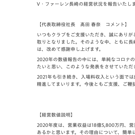
イベント
マスコット紹介
V・ファーレン長崎の経営状況を報告いたし
メディア
チームスケジュール
【代表取締役社長 髙田 春奈 コメント】
グッズ
クラブハウス（練習
いつもクラブをご支援いただき、誠にありが
場）
取りとなりました。そのような中、ともに長
ホームタウン
は、改めて感謝申し上げます。
応援メディア
2020年の数値報告の中には、単純なコロ
アカデミー
たいと思い、このような発表をさせていただ
平和祈念活動
2021年も引き続き、入場料収入という面で
スクール
ホームタウン活動
精進してまいります。今後ともご支援、ご鞭
【経営数値説明】
2020年度は、営業収益は18億5,800万
あるかと思います。その理由について、簡単