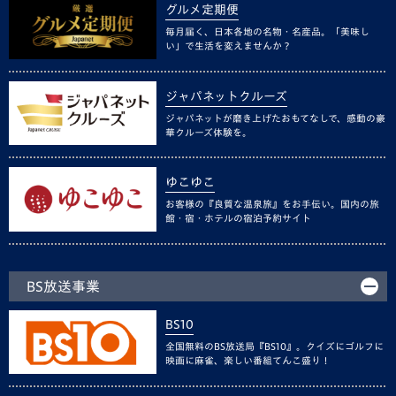
グルメ定期便
毎月届く、日本各地の名物・名産品。「美味し
い」で生活を変えませんか？
ジャパネットクルーズ
ジャパネットが磨き上げたおもてなしで、感動の豪
華クルーズ体験を。
ゆこゆこ
お客様の『良質な温泉旅』をお手伝い。国内の旅
館・宿・ホテルの宿泊予約サイト
BS放送事業
BS10
全国無料のBS放送局『BS10』。クイズにゴルフに
映画に麻雀、楽しい番組てんこ盛り！