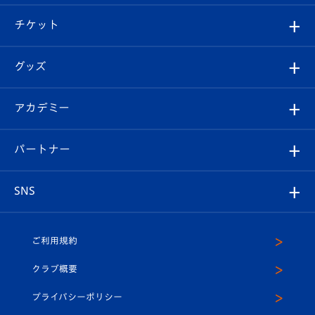
試合情報
クラブ概要
観戦ツアー
試合日程/結果
チケット
ファンクラブ
エンブレム紹介
はじめての観戦ガイド
順位表
チケット
グッズ
チケット
選手プロフィール
Revive Team
フォトギャラリー
シーズンシート
オンラインショップ
アカデミー
イベント
スタッフプロフィール
スタジアムへのアクセス
スタジアムグルメ
V-LOVERS（ファンクラブ）
2026-27ユニフォーム
メディア
育成からのお知らせ
パートナー
マスコット紹介
ヴィヴィくんの長崎おもてなしガイド
はじめての観戦ガイド
プレイヤーズスイート
店舗情報
グッズ
アカデミー
チームスケジュール
V-EXPRESS
パートナー企業一覧
SNS
（ユニフォーム入場）
ホームタウン
U-18
クラブハウス（練習場）
パートナー募集
公式Twitter
ご利用規約
アカデミー
U-15
応援メディア
法人限定 VIP BOX
ヴィヴィくんインスタグラム
クラブ概要
スクール
U-12
メディア出演情報
プライバシーポリシー
公式LINE＠