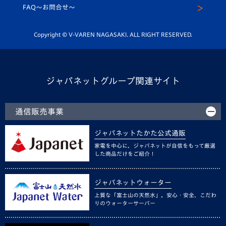
スクール
FAQ〜お問合せ〜
平和祈念活動
Youtube公式チャンネル
ホームタウン活動
Copyright © V-VAREN NAGASAKI. ALL RIGHT RESERVED.
ジャパネットグループ関連サイト
通信販売事業
ジャパネットたかた公式通販
家電を中心に、ジャパネットが自信をもって厳選
した商品だけをご紹介！
ジャパネットウォーター
上質な「富士山の天然水」。安心・安全、こだわ
りのウォーターサーバー