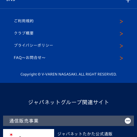
（ユニフォーム入場）
ホームタウン
U-18
クラブハウス（練習場）
パートナー募集
公式Twitter
ご利用規約
アカデミー
U-15
応援メディア
法人限定 VIP BOX
ヴィヴィくんインスタグラム
クラブ概要
スクール
U-12
メディア出演情報
プライバシーポリシー
公式LINE＠
スクール
FAQ〜お問合せ〜
平和祈念活動
Youtube公式チャンネル
ホームタウン活動
Copyright © V-VAREN NAGASAKI. ALL RIGHT RESERVED.
ジャパネットグループ関連サイト
通信販売事業
ジャパネットたかた公式通販