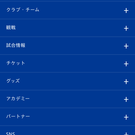
すべて
クラブ・チーム
トップチーム
クラブプロフィール
観戦
クラブ
フィロソフィー
観戦ルール
試合情報
試合情報
クラブ概要
観戦ツアー
試合日程/結果
チケット
ファンクラブ
エンブレム紹介
はじめての観戦ガイド
順位表
チケット
グッズ
チケット
選手プロフィール
Revive Team
フォトギャラリー
シーズンシート
オンラインショップ
アカデミー
イベント
スタッフプロフィール
スタジアムへのアクセス
スタジアムグルメ
V-LOVERS（ファンクラブ）
2026-27ユニフォーム
メディア
育成からのお知らせ
パートナー
マスコット紹介
ヴィヴィくんの長崎おもてなしガイド
はじめての観戦ガイド
プレイヤーズスイート
店舗情報
グッズ
アカデミー
チームスケジュール
V-EXPRESS
パートナー企業一覧
SNS