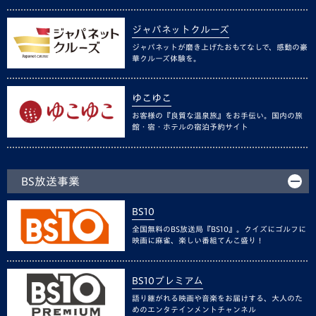
ジャパネットクルーズ
ジャパネットが磨き上げたおもてなしで、感動の豪
華クルーズ体験を。
ゆこゆこ
お客様の『良質な温泉旅』をお手伝い。国内の旅
館・宿・ホテルの宿泊予約サイト
BS放送事業
BS10
全国無料のBS放送局『BS10』。クイズにゴルフに
映画に麻雀、楽しい番組てんこ盛り！
BS10プレミアム
語り継がれる映画や音楽をお届けする、大人のた
めのエンタテインメントチャンネル