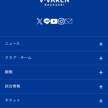
ニュース
すべて
クラブ・チーム
トップチーム
クラブプロフィール
観戦
クラブ
フィロソフィー
観戦ルール
試合情報
試合情報
クラブ概要
観戦ツアー
試合日程/結果
チケット
ファンクラブ
エンブレム紹介