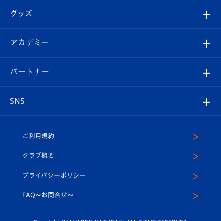
はじめての観戦ガイド
順位表
チケット
グッズ
チケット
選手プロフィール
Revive Team
フォトギャラリー
シーズンシート
オンラインショップ
アカデミー
イベント
スタッフプロフィール
スタジアムへのアクセス
スタジアムグルメ
V-LOVERS（ファンクラブ）
2026-27ユニフォーム
メディア
育成からのお知らせ
パートナー
マスコット紹介
ヴィヴィくんの長崎おもてなしガイド
はじめての観戦ガイド
プレイヤーズスイート
店舗情報
グッズ
アカデミー
チームスケジュール
V-EXPRESS
パートナー企業一覧
SNS
（ユニフォーム入場）
ホームタウン
U-18
クラブハウス（練習場）
パートナー募集
公式Twitter
ご利用規約
アカデミー
U-15
応援メディア
法人限定 VIP BOX
ヴィヴィくんインスタグラム
クラブ概要
スクール
U-12
メディア出演情報
プライバシーポリシー
公式LINE＠
スクール
FAQ〜お問合せ〜
平和祈念活動
Youtube公式チャンネル
ホームタウン活動