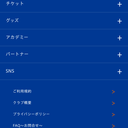
試合日程/結果
チケット
ファンクラブ
エンブレム紹介
はじめての観戦ガイド
順位表
チケット
グッズ
チケット
選手プロフィール
Revive Team
フォトギャラリー
シーズンシート
オンラインショップ
アカデミー
イベント
スタッフプロフィール
スタジアムへのアクセス
スタジアムグルメ
V-LOVERS（ファンクラブ）
2026-27ユニフォーム
メディア
育成からのお知らせ
パートナー
マスコット紹介
ヴィヴィくんの長崎おもてなしガイド
はじめての観戦ガイド
プレイヤーズスイート
店舗情報
グッズ
アカデミー
チームスケジュール
V-EXPRESS
パートナー企業一覧
SNS
（ユニフォーム入場）
ホームタウン
U-18
クラブハウス（練習場）
パートナー募集
公式Twitter
ご利用規約
アカデミー
U-15
応援メディア
法人限定 VIP BOX
ヴィヴィくんインスタグラム
クラブ概要
スクール
U-12
メディア出演情報
プライバシーポリシー
公式LINE＠
スクール
FAQ〜お問合せ〜
平和祈念活動