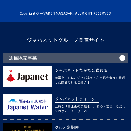
Youtube公式チャンネル
ホームタウン活動
Copyright © V-VAREN NAGASAKI. ALL RIGHT RESERVED.
ジャパネットグループ関連サイト
通信販売事業
ジャパネットたかた公式通販
家電を中心に、ジャパネットが自信をもって厳選
した商品だけをご紹介！
ジャパネットウォーター
上質な「富士山の天然水」。安心・安全、こだわ
りのウォーターサーバー
グルメ定期便