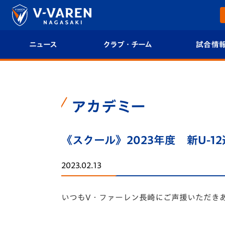
ニュース
クラブ・チーム
試合情
すべて
クラブプロフィール
試合日程/結果
トップチーム
フィロソフィー
試合情報
アカデミー
クラブ
クラブ概要
順位表
《スクール》2023年度 新U-
試合情報
エンブレム紹介
U-21 Jリーグ
2023.02.13
ファンクラブ
選手プロフィール
フォトギャラ
いつもV・ファーレン長崎にご声援いただき
チケット
スタッフプロフィール
スタジアムグ