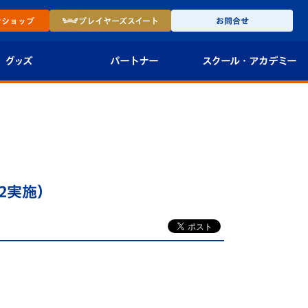
ン
ショップ
プレイヤーズ
スイート
お問合せ
グッズ
パートナー
スクール・
アカデミー
インショップ
パートナー企業一覧
アカデミー
-27ユニフォー
パートナー募集
U-18
法人限定 VIP BOX
U-15
報
2実施）
U-12
スクール