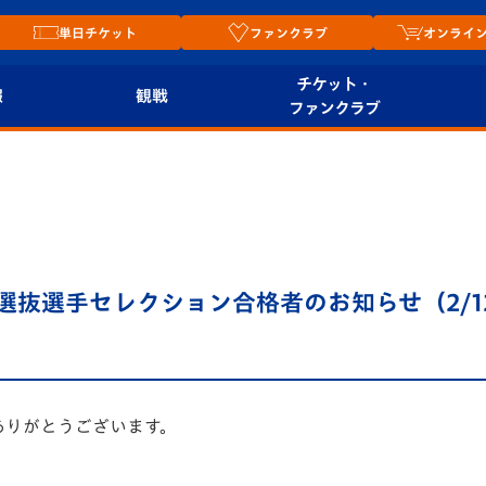
単日チケット
ファンクラブ
オンライ
チケット・
報
観戦
ファンクラブ
観戦ルール
チケット
オンラ
はじめての観戦ガイ
シーズンシート
2026
ド
ム
プレイヤーズスイート
Revive Team
店舗情
12選抜選手セレクション合格者のお知らせ（2/1
関連
V-LOVERS（ファン
スタジアムへのアク
クラブ）
セス
リー
ヴィヴィくんの長崎
ありがとうございます。
ルメ
おもてなしガイド