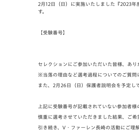
イベント
マスコット紹介
2月12日（日）に実施いたしました『2023
す。
メディア
チームスケジュール
グッズ
クラブハウス（練習
【受験番号】
場）
ホームタウン
応援メディア
アカデミー
セレクションにご参加いただいた皆様、あり
平和祈念活動
※当落の理由など選考過程についてのご質問
スクール
また、2月26日（日）保護者説明会を予定し
ホームタウン活動
上記に受験番号が記載されていない参加者様
慎重に選考させていただきました結果、ご希
引き続き、V・ファーレン長崎の活動にご理