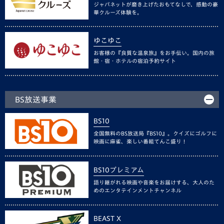
ジャパネットが磨き上げたおもてなしで、感動の豪
華クルーズ体験を。
ゆこゆこ
お客様の『良質な温泉旅』をお手伝い。国内の旅
館・宿・ホテルの宿泊予約サイト
BS放送事業
BS10
全国無料のBS放送局『BS10』。クイズにゴルフに
映画に麻雀、楽しい番組てんこ盛り！
BS10プレミアム
語り継がれる映画や音楽をお届けする、大人のた
めのエンタテインメントチャンネル
BEAST X