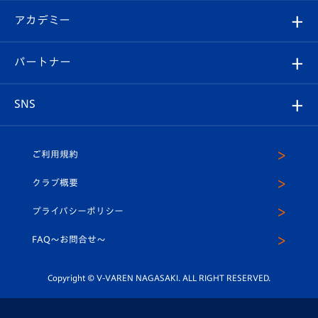
フォトギャラリー
シーズンシート
オンラインショップ
アカデミー
イベント
スタッフプロフィール
スタジアムへのアクセス
スタジアムグルメ
V-LOVERS（ファンクラブ）
2026-27ユニフォーム
メディア
育成からのお知らせ
パートナー
マスコット紹介
ヴィヴィくんの長崎おもてなしガイド
はじめての観戦ガイド
プレイヤーズスイート
店舗情報
グッズ
アカデミー
チームスケジュール
V-EXPRESS
パートナー企業一覧
SNS
（ユニフォーム入場）
ホームタウン
U-18
クラブハウス（練習場）
パートナー募集
公式Twitter
ご利用規約
アカデミー
U-15
応援メディア
法人限定 VIP BOX
ヴィヴィくんインスタグラム
クラブ概要
スクール
U-12
メディア出演情報
プライバシーポリシー
公式LINE＠
スクール
FAQ〜お問合せ〜
平和祈念活動
Youtube公式チャンネル
ホームタウン活動
Copyright © V-VAREN NAGASAKI. ALL RIGHT RESERVED.