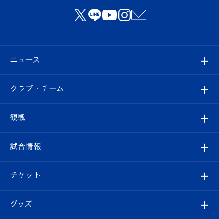
ニュース
すべて
クラブ・チーム
トップチーム
クラブプロフィール
観戦
クラブ
フィロソフィー
観戦ルール
試合情報
試合情報
クラブ概要
観戦ツアー
試合日程/結果
チケット
ファンクラブ
エンブレム紹介
はじめての観戦ガイド
順位表
チケット
グッズ
チケット
選手プロフィール
Revive Team