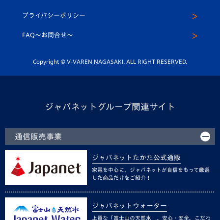
スクール
U-12
メディア出演情報
プライバシーポリシー
公式LINE＠
スクール
FAQ〜お問合せ〜
平和祈念活動
Youtube公式チャンネル
ホームタウン活動
Copyright © V-VAREN NAGASAKI. ALL RIGHT RESERVED.
ジャパネットグループ関連サイト
通信販売事業
ジャパネットたかた公式通販
家電を中心に、ジャパネットが自信をもって厳選
した商品だけをご紹介！
ジャパネットウォーター
上質な「富士山の天然水」。安心・安全、こだわ