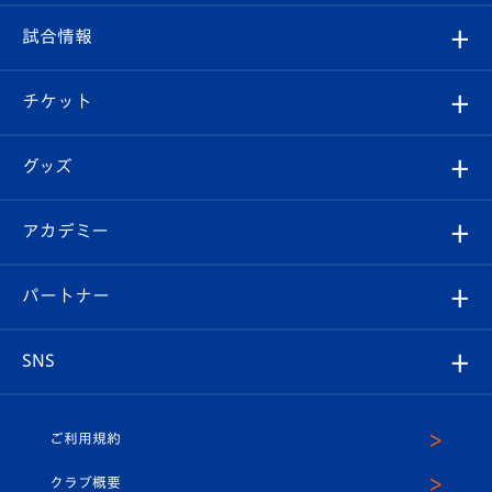
クラブ
フィロソフィー
観戦ルール
試合情報
試合情報
クラブ概要
観戦ツアー
試合日程/結果
チケット
ファンクラブ
エンブレム紹介
はじめての観戦ガイド
順位表
チケット
グッズ
チケット
選手プロフィール
Revive Team
フォトギャラリー
シーズンシート
オンラインショップ
アカデミー
イベント
スタッフプロフィール
スタジアムへのアクセス
スタジアムグルメ
V-LOVERS（ファンクラブ）
2026-27ユニフォーム
メディア
育成からのお知らせ
パートナー
マスコット紹介
ヴィヴィくんの長崎おもてなしガイド
はじめての観戦ガイド
プレイヤーズスイート
店舗情報
グッズ
アカデミー
チームスケジュール
V-EXPRESS
パートナー企業一覧
SNS
（ユニフォーム入場）
ホームタウン
U-18
クラブハウス（練習場）
パートナー募集
公式Twitter
ご利用規約
アカデミー
U-15
応援メディア
法人限定 VIP BOX
ヴィヴィくんインスタグラム
クラブ概要