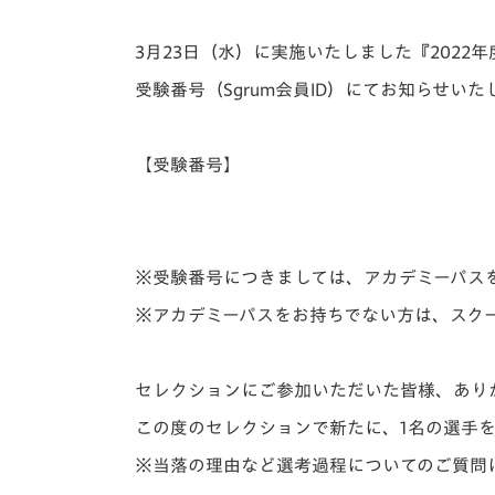
イベント
マスコット紹介
3月23日（水）に実施いたしました『2022
メディア
チームスケジュール
受験番号（Sgrum会員ID）にてお知らせいた
グッズ
クラブハウス（練習
場）
【受験番号】
ホームタウン
応援メディア
アカデミー
平和祈念活動
※受験番号につきましては、アカデミーパス
スクール
ホームタウン活動
※アカデミーパスをお持ちでない方は、スク
セレクションにご参加いただいた皆様、あり
この度のセレクションで新たに、1名の選手
※当落の理由など選考過程についてのご質問