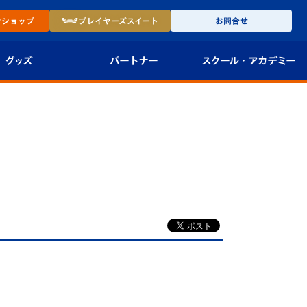
ン
ショップ
プレイヤーズ
スイート
お問合せ
グッズ
パートナー
スクール・
アカデミー
インショップ
パートナー企業一覧
アカデミー
-27ユニフォー
パートナー募集
U-18
法人限定 VIP BOX
U-15
報
U-12
スクール