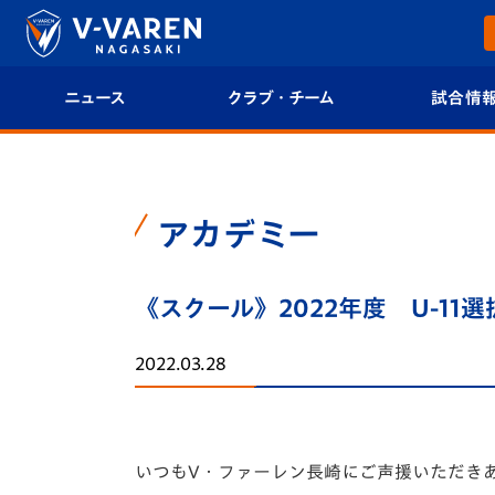
ニュース
クラブ・チーム
試合情
すべて
クラブプロフィール
試合日程/結果
トップチーム
フィロソフィー
試合情報
アカデミー
クラブ
クラブ概要
順位表
《スクール》2022年度 U-1
試合情報
エンブレム紹介
U-21 Jリーグ
2022.03.28
ファンクラブ
選手プロフィール
フォトギャラ
チケット
スタッフプロフィール
スタジアムグ
いつもV・ファーレン長崎にご声援いただき