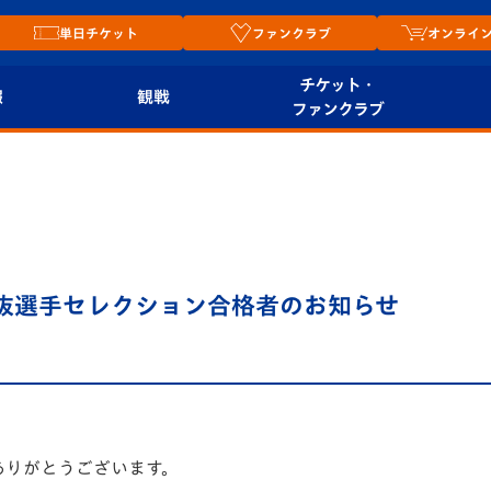
単日チケット
ファンクラブ
オンライ
チケット・
報
観戦
ファンクラブ
観戦ルール
チケット
オンラ
はじめての観戦ガイ
シーズンシート
2026
ド
ム
プレイヤーズスイート
Revive Team
店舗情
1選抜選手セレクション合格者のお知らせ
関連
V-LOVERS（ファン
スタジアムへのアク
クラブ）
セス
リー
ヴィヴィくんの長崎
ルメ
おもてなしガイド
ありがとうございます。