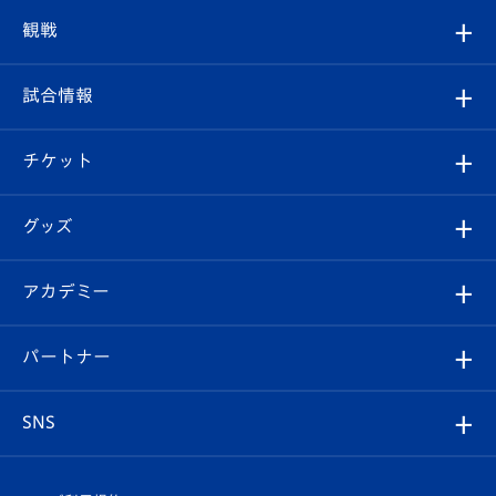
トップチーム
クラブプロフィール
観戦
クラブ
フィロソフィー
観戦ルール
試合情報
試合情報
クラブ概要
観戦ツアー
試合日程/結果
チケット
ファンクラブ
エンブレム紹介
はじめての観戦ガイド
順位表
チケット
グッズ
チケット
選手プロフィール
Revive Team
フォトギャラリー
シーズンシート
オンラインショップ
アカデミー
イベント
スタッフプロフィール
スタジアムへのアクセス
スタジアムグルメ
V-LOVERS（ファンクラブ）
2026-27ユニフォーム
メディア
育成からのお知らせ
パートナー
マスコット紹介
ヴィヴィくんの長崎おもてなしガイド
はじめての観戦ガイド
プレイヤーズスイート
店舗情報
グッズ
アカデミー
チームスケジュール
V-EXPRESS
パートナー企業一覧
SNS
（ユニフォーム入場）
ホームタウン
U-18
クラブハウス（練習場）
パートナー募集
公式Twitter