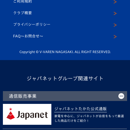
ご利用規約
アカデミー
U-15
応援メディア
法人限定 VIP BOX
ヴィヴィくんインスタグラム
クラブ概要
スクール
U-12
メディア出演情報
プライバシーポリシー
公式LINE＠
スクール
FAQ〜お問合せ〜
平和祈念活動
Youtube公式チャンネル
ホームタウン活動
Copyright © V-VAREN NAGASAKI. ALL RIGHT RESERVED.
ジャパネットグループ関連サイト
通信販売事業
ジャパネットたかた公式通販
家電を中心に、ジャパネットが自信をもって厳選
した商品だけをご紹介！