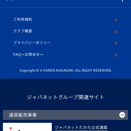
（ユニフォーム入場）
ホームタウン
U-18
クラブハウス（練習場）
パートナー募集
公式Twitter
ご利用規約
アカデミー
U-15
応援メディア
法人限定 VIP BOX
ヴィヴィくんインスタグラム
クラブ概要
スクール
U-12
メディア出演情報
プライバシーポリシー
公式LINE＠
スクール
FAQ〜お問合せ〜
平和祈念活動
Youtube公式チャンネル
ホームタウン活動
Copyright © V-VAREN NAGASAKI. ALL RIGHT RESERVED.
ジャパネットグループ関連サイト
通信販売事業
ジャパネットたかた公式通販