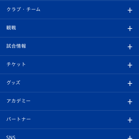
すべて
クラブ・チーム
トップチーム
クラブプロフィール
観戦
クラブ
フィロソフィー
観戦ルール
試合情報
試合情報
クラブ概要
観戦ツアー
試合日程/結果
チケット
ファンクラブ
エンブレム紹介
はじめての観戦ガイド
順位表
チケット
グッズ
チケット
選手プロフィール
Revive Team
フォトギャラリー
シーズンシート
オンラインショップ
アカデミー
イベント
スタッフプロフィール
スタジアムへのアクセス
スタジアムグルメ
V-LOVERS（ファンクラブ）
2026-27ユニフォーム
メディア
育成からのお知らせ
パートナー
マスコット紹介
ヴィヴィくんの長崎おもてなしガイド
はじめての観戦ガイド
プレイヤーズスイート
店舗情報
グッズ
アカデミー
チームスケジュール
V-EXPRESS
パートナー企業一覧
SNS