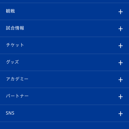
トップチーム
クラブプロフィール
観戦
クラブ
フィロソフィー
観戦ルール
試合情報
試合情報
クラブ概要
観戦ツアー
試合日程/結果
チケット
ファンクラブ
エンブレム紹介
はじめての観戦ガイド
順位表
チケット
グッズ
チケット
選手プロフィール
Revive Team
フォトギャラリー
シーズンシート
オンラインショップ
アカデミー
イベント
スタッフプロフィール
スタジアムへのアクセス
スタジアムグルメ
V-LOVERS（ファンクラブ）
2026-27ユニフォーム
メディア
育成からのお知らせ
パートナー
マスコット紹介
ヴィヴィくんの長崎おもてなしガイド
はじめての観戦ガイド
プレイヤーズスイート
店舗情報
グッズ
アカデミー
チームスケジュール
V-EXPRESS
パートナー企業一覧
SNS
（ユニフォーム入場）
ホームタウン
U-18
クラブハウス（練習場）
パートナー募集
公式Twitter