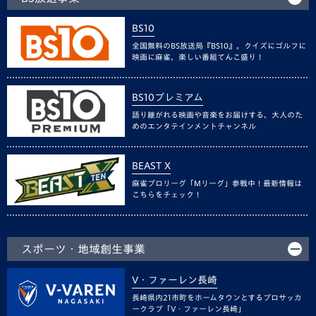
BS10
全国無料のBS放送局『BS10』。クイズにゴルフに
映画に麻雀、楽しい番組てんこ盛り！
BS10プレミアム
語り継がれる映画や音楽をお届けする、大人のた
めのエンタテインメントチャンネル
BEAST X
麻雀プロリーグ「Mリーグ」参戦中！最新情報は
こちらをチェック！
スポーツ・地域創生事業
V・ファーレン長崎
長崎県内21市町をホームタウンとするプロサッカ
ークラブ「V・ファーレン長崎」