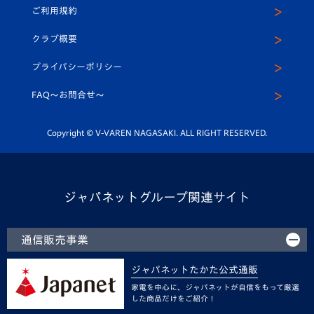
ご利用規約
アカデミー
U-15
応援メディア
法人限定 VIP BOX
ヴィヴィくんインスタグラム
クラブ概要
スクール
U-12
メディア出演情報
プライバシーポリシー
公式LINE＠
スクール
FAQ〜お問合せ〜
平和祈念活動
Youtube公式チャンネル
ホームタウン活動
Copyright © V-VAREN NAGASAKI. ALL RIGHT RESERVED.
ジャパネットグループ関連サイト
通信販売事業
ジャパネットたかた公式通販
家電を中心に、ジャパネットが自信をもって厳選
した商品だけをご紹介！