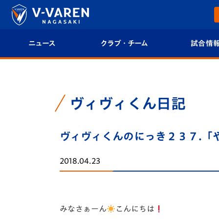
ニュース
クラブ・チーム
試合情
すべて
クラブプロフィール
試合日程/結果
トップチーム
フィロソフィー
試合情報
ヴィヴィくん日記
クラブ
クラブ概要
順位表
ヴィヴィくんのにっき２３７.「
試合情報
エンブレム紹介
U-21 Jリーグ
2018.04.23
ファンクラブ
選手プロフィール
フォトギャラ
チケット
スタッフプロフィール
スタジアムグ
みなさぁーん
こんにちは