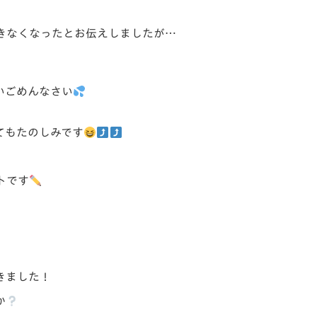
V-EXPRESS（ユニフ
ォーム入場）
きなくなったとお伝えしましたが…
いごめんなさい
てもたのしみです
トです
きました！
か