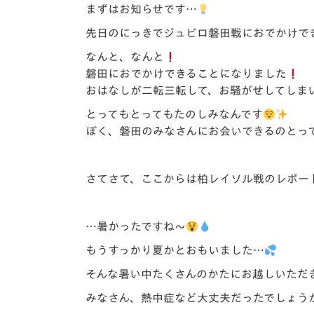
イベント
マスコット紹介
まずはお知らせです…
先日のにっきでジュビロ磐田戦におでかけで
メディア
チームスケジュール
なんと、なんと
グッズ
クラブハウス（練習
磐田におでかけできることになりました
場）
おはなしが二転三転して、お騒がせしてしま
ホームタウン
とってもとってもたのしみなんです
応援メディア
ぼく、磐田のみなさんにお会いできるのとっ
アカデミー
平和祈念活動
さてさて、ここからは柏レイソル戦のレポー
スクール
ホームタウン活動
…暑かったですね～
もうすっかり夏かとおもいました…
そんな暑い中たくさんのかたにお越しいただ
みなさん、熱中症など大丈夫だったでしょう