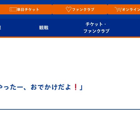
単日チケット
ファンクラブ
オンライ
チケット・
報
観戦
ファンクラブ
観戦ルール
チケット
オンラ
はじめての観戦ガイ
シーズンシート
2026
ド
ム
プレイヤーズスイート
Revive Team
店舗情
やったー、おでかけだよ
」
関連
V-LOVERS（ファン
スタジアムへのアク
クラブ）
セス
リー
ヴィヴィくんの長崎
ルメ
おもてなしガイド