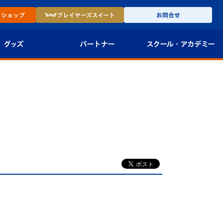
ン
ショップ
プレイヤーズ
スイート
お問合せ
グッズ
パートナー
スクール・
アカデミー
インショップ
パートナー企業一覧
アカデミー
-27ユニフォー
パートナー募集
U-18
法人限定 VIP BOX
U-15
報
U-12
スクール