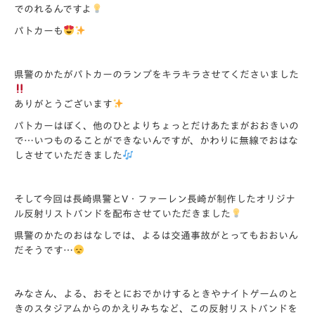
でのれるんで
すよ
パトカーも
県警のかたがパトカーのランプをキラキラさせてくださいました
ありがとうございます
パトカーはぼく、
他のひとよりちょっとだけあたまがおおきいの
で…
いつものることができないんですが、
かわりに無線でおはな
しさせていただきました
そして今回は長崎県警とV・
ファーレン長崎が制作したオリジナ
ル反射リストバンドを配布させ
ていただきました
県警のかたのおはなしでは、
よるは交通事故がとってもおおいん
だそうです…
みなさん、よる、
おそとにおでかけするときやナイトゲームのと
きのスタジアムから
のかえりみちなど、この反射リストバンドを