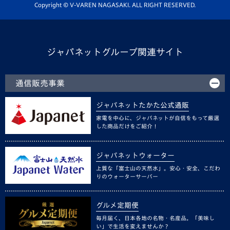
ホームタウン活動
Copyright © V-VAREN NAGASAKI. ALL RIGHT RESERVED.
ジャパネットグループ関連サイト
通信販売事業
ジャパネットたかた公式通販
家電を中心に、ジャパネットが自信をもって厳選
した商品だけをご紹介！
ジャパネットウォーター
上質な「富士山の天然水」。安心・安全、こだわ
りのウォーターサーバー
グルメ定期便
毎月届く、日本各地の名物・名産品。「美味し
い」で生活を変えませんか？