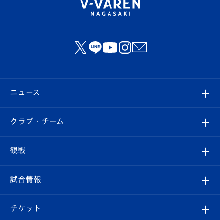
ニュース
すべて
クラブ・チーム
トップチーム
クラブプロフィール
観戦
クラブ
フィロソフィー
観戦ルール
試合情報
試合情報
クラブ概要
観戦ツアー
試合日程/結果
チケット
ファンクラブ