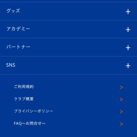
エンブレム紹介
はじめての観戦ガイド
順位表
チケット
グッズ
チケット
選手プロフィール
Revive Team
フォトギャラリー
シーズンシート
オンラインショップ
アカデミー
イベント
スタッフプロフィール
スタジアムへのアクセス
スタジアムグルメ
V-LOVERS（ファンクラブ）
2026-27ユニフォーム
メディア
育成からのお知らせ
パートナー
マスコット紹介
ヴィヴィくんの長崎おもてなしガイド
はじめての観戦ガイド
プレイヤーズスイート
店舗情報
グッズ
アカデミー
チームスケジュール
V-EXPRESS
パートナー企業一覧
SNS
（ユニフォーム入場）
ホームタウン
U-18
クラブハウス（練習場）
パートナー募集
公式Twitter
ご利用規約
アカデミー
U-15
応援メディア
法人限定 VIP BOX
ヴィヴィくんインスタグラム
クラブ概要
スクール
U-12
メディア出演情報
プライバシーポリシー
公式LINE＠
スクール
FAQ〜お問合せ〜
平和祈念活動
Youtube公式チャンネル