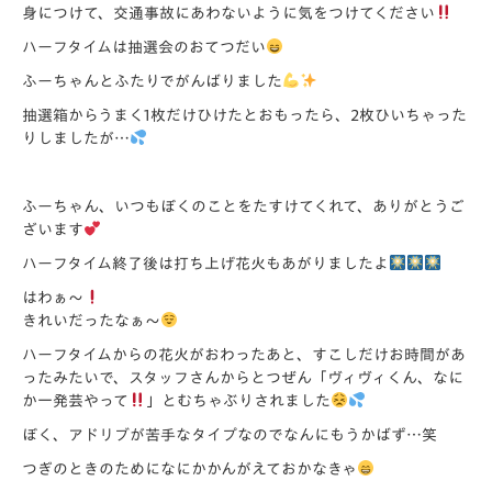
身につけて、
交通事故にあわないように気をつけてください
ハーフタイムは抽選会のおてつだい
ふーちゃんとふたりでがんばりました
抽選箱からうまく1枚だけひけたとおもったら、
2枚ひいちゃった
りしましたが…
ふーちゃん、いつもぼくのことをたすけてくれて、
ありがとうご
ざいます
ハーフタイム終了後は打ち上げ花火もあがりましたよ
はわぁ～
きれいだったなぁ～
ハーフタイムからの花火がおわったあと、
すこしだけお時間があ
ったみたいで、スタッフさんからとつぜん「
ヴィヴィくん、なに
か一発芸やって
」とむちゃぶりされました
ぼく、アドリブが苦手なタイプなのでなんにもうかばず…笑
つぎのときのためになにかかんがえておかなきゃ