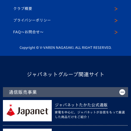
アカデミー
U-15
応援メディア
法人限定 VIP BOX
ヴィヴィくんインスタグラム
クラブ概要
スクール
U-12
メディア出演情報
プライバシーポリシー
公式LINE＠
スクール
FAQ〜お問合せ〜
平和祈念活動
Youtube公式チャンネル
ホームタウン活動
Copyright © V-VAREN NAGASAKI. ALL RIGHT RESERVED.
ジャパネットグループ関連サイト
通信販売事業
ジャパネットたかた公式通販
家電を中心に、ジャパネットが自信をもって厳選
した商品だけをご紹介！