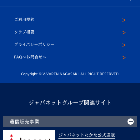
（ユニフォーム入場）
ホームタウン
U-18
クラブハウス（練習場）
パートナー募集
公式Twitter
ご利用規約
アカデミー
U-15
応援メディア
法人限定 VIP BOX
ヴィヴィくんインスタグラム
クラブ概要
スクール
U-12
メディア出演情報
プライバシーポリシー
公式LINE＠
スクール
FAQ〜お問合せ〜
平和祈念活動
Youtube公式チャンネル
ホームタウン活動
Copyright © V-VAREN NAGASAKI. ALL RIGHT RESERVED.
ジャパネットグループ関連サイト
通信販売事業
ジャパネットたかた公式通販