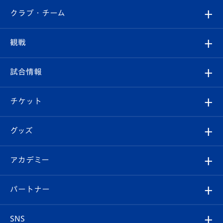
すべて
クラブ・チーム
トップチーム
クラブプロフィール
観戦
クラブ
フィロソフィー
観戦ルール
試合情報
試合情報
クラブ概要
観戦ツアー
試合日程/結果
チケット
ファンクラブ
エンブレム紹介
はじめての観戦ガイド
順位表
チケット
グッズ
チケット
選手プロフィール
Revive Team
フォトギャラリー
シーズンシート
オンラインショップ
アカデミー
イベント
スタッフプロフィール
スタジアムへのアクセス
スタジアムグルメ
V-LOVERS（ファンクラブ）
2026-27ユニフォーム
メディア
育成からのお知らせ
パートナー
マスコット紹介
ヴィヴィくんの長崎おもてなしガイド
はじめての観戦ガイド
プレイヤーズスイート
店舗情報
グッズ
アカデミー
チームスケジュール
V-EXPRESS
パートナー企業一覧
SNS