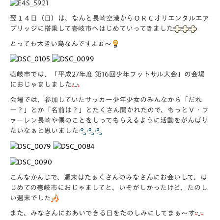
翌１４日（日）は、なんと長崎空港からＯＲＣオリエンタルエア
ブリッジに搭乗して壱岐市へはじめていってきました
とっても大きい島なんですよぉ～
壱岐市では、「平成27年度 第16回少年フットサル大会」の会場
におじゃましました
会場では、参加していたサッカー少年少女のみんなから「だれ
ー？」とか「名前は？」とたくさん聞かれたので、もっとＶ・フ
ァーレン長崎や僕のことをしってもらえるように活動をがんばり
たいなぁと思いました
こんなかんじで、週末はたぁくさんのみなさんにお会いして、は
じめての壱岐市におじゃましてと、いそがしかったけど、たのし
い週末でした
また、みなさんにおあいできる日をたのしみにしてまぁ～す