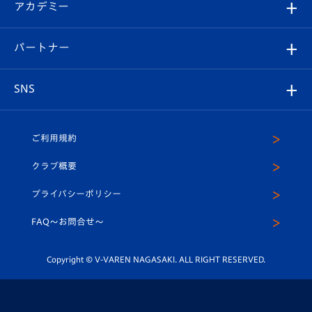
オンラインショップ
アカデミー
イベント
スタッフプロフィール
スタジアムへのアクセス
スタジアムグルメ
V-LOVERS（ファンクラブ）
2026-27ユニフォーム
メディア
育成からのお知らせ
パートナー
マスコット紹介
ヴィヴィくんの長崎おもてなしガイド
はじめての観戦ガイド
プレイヤーズスイート
店舗情報
グッズ
アカデミー
チームスケジュール
V-EXPRESS
パートナー企業一覧
SNS
（ユニフォーム入場）
ホームタウン
U-18
クラブハウス（練習場）
パートナー募集
公式Twitter
ご利用規約
アカデミー
U-15
応援メディア
法人限定 VIP BOX
ヴィヴィくんインスタグラム
クラブ概要
スクール
U-12
メディア出演情報
プライバシーポリシー
公式LINE＠
スクール
FAQ〜お問合せ〜
平和祈念活動
Youtube公式チャンネル
ホームタウン活動
Copyright © V-VAREN NAGASAKI. ALL RIGHT RESERVED.