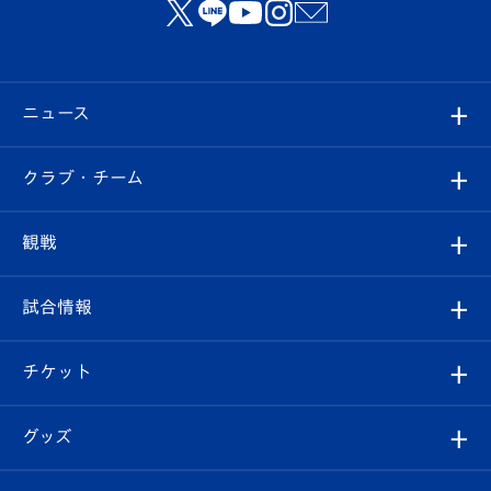
ニュース
すべて
クラブ・チーム
トップチーム
クラブプロフィール
観戦
クラブ
フィロソフィー
観戦ルール
試合情報
試合情報
クラブ概要
観戦ツアー
試合日程/結果
チケット
ファンクラブ
エンブレム紹介
はじめての観戦ガイド
順位表
チケット
グッズ
チケット
選手プロフィール
Revive Team
フォトギャラリー
シーズンシート