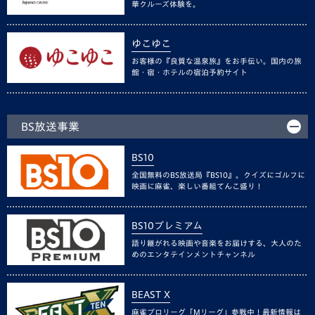
華クルーズ体験を。
ゆこゆこ
お客様の『良質な温泉旅』をお手伝い。国内の旅
館・宿・ホテルの宿泊予約サイト
BS放送事業
BS10
全国無料のBS放送局『BS10』。クイズにゴルフに
映画に麻雀、楽しい番組てんこ盛り！
BS10プレミアム
語り継がれる映画や音楽をお届けする、大人のた
めのエンタテインメントチャンネル
BEAST X
麻雀プロリーグ「Mリーグ」参戦中！最新情報は