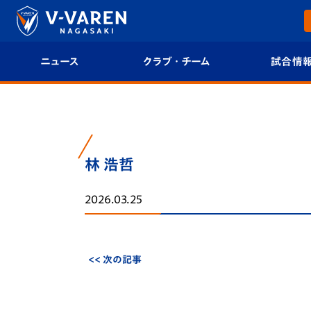
ニュース
クラブ・チーム
試合情
すべて
クラブプロフィール
試合日程/結果
トップチーム
フィロソフィー
試合情報
林 浩哲
クラブ
クラブ概要
順位表
2026.03.25
試合情報
エンブレム紹介
U-21 Jリーグ
ファンクラブ
選手プロフィール
フォトギャラ
<< 次の記事
チケット
スタッフプロフィール
スタジアムグ