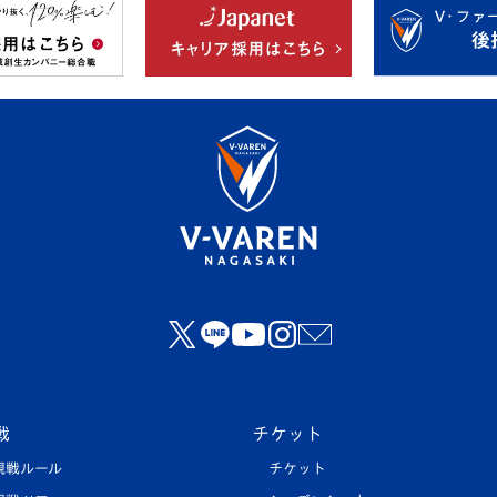
戦
チケット
観戦ルール
チケット