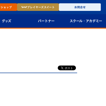
ン
ショップ
プレイヤーズ
スイート
お問合せ
グッズ
パートナー
スクール・
アカデミー
インショップ
パートナー企業一覧
アカデミー
-27ユニフォー
パートナー募集
U-18
法人限定 VIP BOX
U-15
報
U-12
スクール