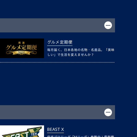
グルメ定期便
毎月届く、日本各地の名物・名産品。「美味
しい」で生活を変えませんか？
BEAST X
麻雀プロリーグ「Mリーグ」参戦中！最新情