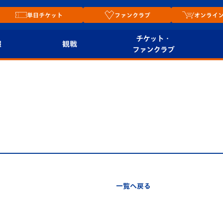
単日チケット
ファンクラブ
オンライ
チケット・
報
観戦
ファンクラブ
観戦ルール
チケット
オンラ
はじめての観戦ガイ
シーズンシート
2026
ド
ム
プレイヤーズスイート
Revive Team
店舗情
関連
V-LOVERS（ファン
スタジアムへのアク
クラブ）
セス
リー
一覧へ戻る
ヴィヴィくんの長崎
ルメ
おもてなしガイド