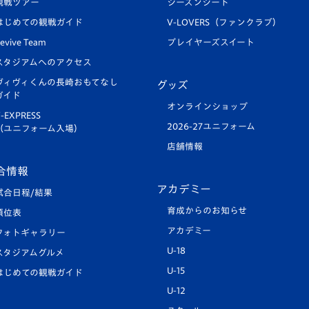
観戦ツアー
シーズンシート
はじめての観戦ガイド
V-LOVERS（ファンクラブ）
evive Team
プレイヤーズスイート
スタジアムへのアクセス
ヴィヴィくんの長崎おもてなし
グッズ
ガイド
オンラインショップ
-EXPRESS
2026-27ユニフォーム
（ユニフォーム入場）
店舗情報
合情報
アカデミー
試合日程/結果
育成からのお知らせ
順位表
アカデミー
フォトギャラリー
U-18
スタジアムグルメ
U-15
はじめての観戦ガイド
U-12