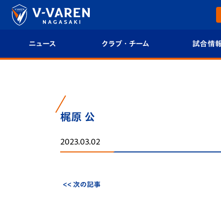
ニュース
クラブ・チーム
試合情
すべて
クラブプロフィール
試合日程/結果
トップチーム
フィロソフィー
試合情報
梶原 公
クラブ
クラブ概要
順位表
2023.03.02
試合情報
エンブレム紹介
U-21 Jリーグ
ファンクラブ
選手プロフィール
フォトギャラ
<< 次の記事
チケット
スタッフプロフィール
スタジアムグ