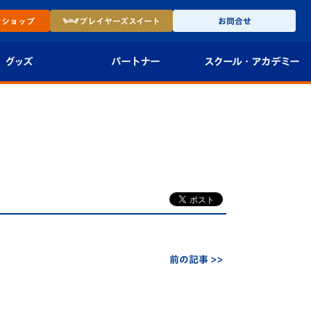
ン
ショップ
プレイヤーズ
スイート
お問合せ
グッズ
パートナー
スクール・
アカデミー
インショップ
パートナー企業一覧
アカデミー
-27ユニフォー
パートナー募集
U-18
法人限定 VIP BOX
U-15
報
U-12
スクール
前の記事 >>