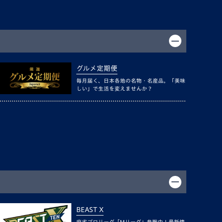
グルメ定期便
毎月届く、日本各地の名物・名産品。「美味
しい」で生活を変えませんか？
BEAST X
麻雀プロリーグ「Mリーグ」参戦中！最新情