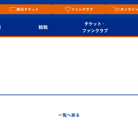
単日チケット
ファンクラブ
オンライ
チケット・
報
観戦
ファンクラブ
観戦ルール
チケット
オンラ
はじめての観戦ガイ
シーズンシート
2026
ド
ム
プレイヤーズスイート
Revive Team
店舗情
関連
V-LOVERS（ファン
スタジアムへのアク
クラブ）
セス
リー
一覧へ戻る
ヴィヴィくんの長崎
ルメ
おもてなしガイド