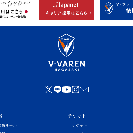
戦
チケット
観戦ルール
チケット