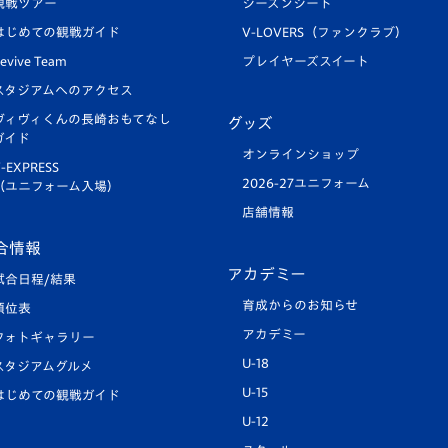
観戦ツアー
シーズンシート
はじめての観戦ガイド
V-LOVERS（ファンクラブ）
evive Team
プレイヤーズスイート
スタジアムへのアクセス
ヴィヴィくんの長崎おもてなし
グッズ
ガイド
オンラインショップ
-EXPRESS
2026-27ユニフォーム
（ユニフォーム入場）
店舗情報
合情報
アカデミー
試合日程/結果
育成からのお知らせ
順位表
アカデミー
フォトギャラリー
U-18
スタジアムグルメ
U-15
はじめての観戦ガイド
U-12