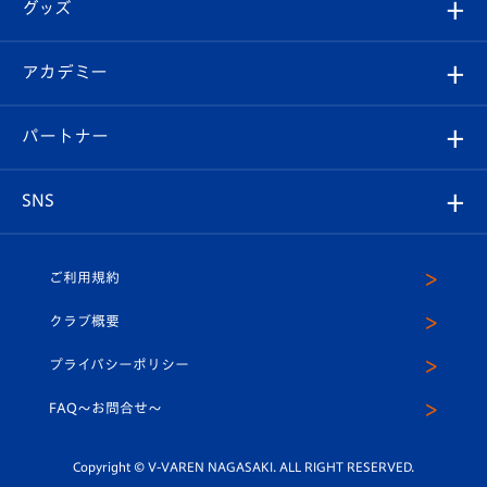
チケット
グッズ
チケット
選手プロフィール
Revive Team
フォトギャラリー
シーズンシート
オンラインショップ
アカデミー
イベント
スタッフプロフィール
スタジアムへのアクセス
スタジアムグルメ
V-LOVERS（ファンクラブ）
2026-27ユニフォーム
メディア
育成からのお知らせ
パートナー
マスコット紹介
ヴィヴィくんの長崎おもてなしガイド
はじめての観戦ガイド
プレイヤーズスイート
店舗情報
グッズ
アカデミー
チームスケジュール
V-EXPRESS
パートナー企業一覧
SNS
（ユニフォーム入場）
ホームタウン
U-18
クラブハウス（練習場）
パートナー募集
公式Twitter
ご利用規約
アカデミー
U-15
応援メディア
法人限定 VIP BOX
ヴィヴィくんインスタグラム
クラブ概要
スクール
U-12
メディア出演情報
プライバシーポリシー
公式LINE＠
スクール
FAQ〜お問合せ〜
平和祈念活動
Youtube公式チャンネル
ホームタウン活動
Copyright © V-VAREN NAGASAKI. ALL RIGHT RESERVED.