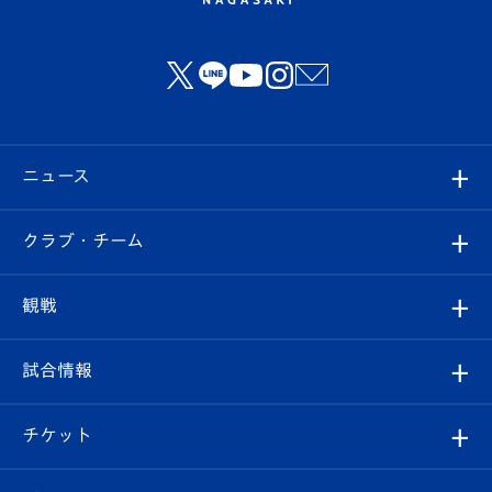
ニュース
すべて
クラブ・チーム
トップチーム
クラブプロフィール
観戦
クラブ
フィロソフィー
観戦ルール
試合情報
試合情報
クラブ概要
観戦ツアー
試合日程/結果
チケット
ファンクラブ
エンブレム紹介
はじめての観戦ガイド
順位表