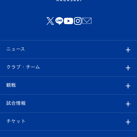
ニュース
すべて
クラブ・チーム
トップチーム
クラブプロフィール
観戦
クラブ
フィロソフィー
観戦ルール
試合情報
試合情報
クラブ概要
観戦ツアー
試合日程/結果
チケット
ファンクラブ
エンブレム紹介
はじめての観戦ガイド
順位表