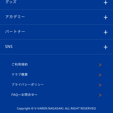
チケット
グッズ
チケット
選手プロフィール
Revive Team
フォトギャラリー
シーズンシート
オンラインショップ
アカデミー
イベント
スタッフプロフィール
スタジアムへのアクセス
スタジアムグルメ
V-LOVERS（ファンクラブ）
2026-27ユニフォーム
メディア
育成からのお知らせ
パートナー
マスコット紹介
ヴィヴィくんの長崎おもてなしガイド
はじめての観戦ガイド
プレイヤーズスイート
店舗情報
グッズ
アカデミー
チームスケジュール
V-EXPRESS
パートナー企業一覧
SNS
（ユニフォーム入場）
ホームタウン
U-18
クラブハウス（練習場）
パートナー募集
公式Twitter
ご利用規約
アカデミー
U-15
応援メディア
法人限定 VIP BOX
ヴィヴィくんインスタグラム
クラブ概要
スクール
U-12
メディア出演情報
プライバシーポリシー
公式LINE＠
スクール
FAQ〜お問合せ〜
平和祈念活動
Youtube公式チャンネル
ホームタウン活動
Copyright © V-VAREN NAGASAKI. ALL RIGHT RESERVED.