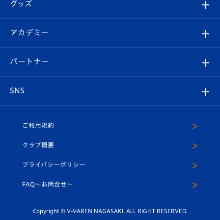
チケット
グッズ
チケット
選手プロフィール
Revive Team
フォトギャラリー
シーズンシート
オンラインショップ
アカデミー
イベント
スタッフプロフィール
スタジアムへのアクセス
スタジアムグルメ
V-LOVERS（ファンクラブ）
2026-27ユニフォーム
メディア
育成からのお知らせ
パートナー
マスコット紹介
ヴィヴィくんの長崎おもてなしガイド
はじめての観戦ガイド
プレイヤーズスイート
店舗情報
グッズ
アカデミー
チームスケジュール
V-EXPRESS
パートナー企業一覧
SNS
（ユニフォーム入場）
ホームタウン
U-18
クラブハウス（練習場）
パートナー募集
公式Twitter
ご利用規約
アカデミー
U-15
応援メディア
法人限定 VIP BOX
ヴィヴィくんインスタグラム
クラブ概要
スクール
U-12
メディア出演情報
プライバシーポリシー
公式LINE＠
スクール
FAQ〜お問合せ〜
平和祈念活動
Youtube公式チャンネル
ホームタウン活動
Copyright © V-VAREN NAGASAKI. ALL RIGHT RESERVED.