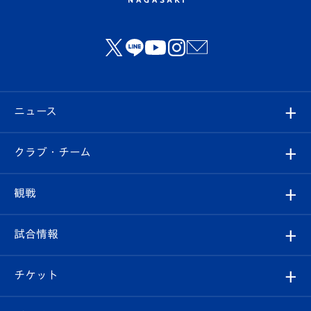
ニュース
すべて
クラブ・チーム
トップチーム
クラブプロフィール
観戦
クラブ
フィロソフィー
観戦ルール
試合情報
試合情報
クラブ概要
観戦ツアー
試合日程/結果
チケット
ファンクラブ
エンブレム紹介
はじめての観戦ガイド
順位表