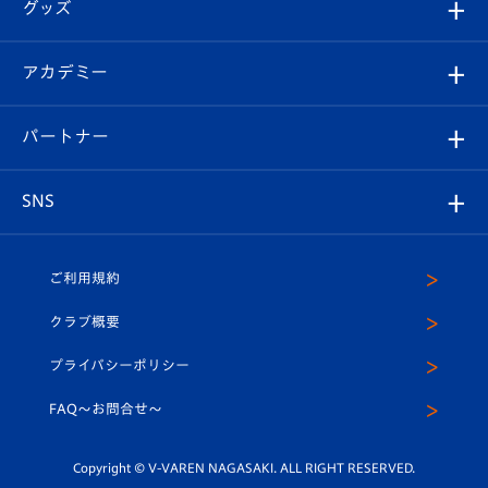
チケット
グッズ
チケット
選手プロフィール
Revive Team
フォトギャラリー
シーズンシート
オンラインショップ
アカデミー
イベント
スタッフプロフィール
スタジアムへのアクセス
スタジアムグルメ
V-LOVERS（ファンクラブ）
2026-27ユニフォーム
メディア
育成からのお知らせ
パートナー
マスコット紹介
ヴィヴィくんの長崎おもてなしガイド
はじめての観戦ガイド
プレイヤーズスイート
店舗情報
グッズ
アカデミー
チームスケジュール
V-EXPRESS
パートナー企業一覧
SNS
（ユニフォーム入場）
ホームタウン
U-18
クラブハウス（練習場）
パートナー募集
公式Twitter
ご利用規約
アカデミー
U-15
応援メディア
法人限定 VIP BOX
ヴィヴィくんインスタグラム
クラブ概要
スクール
U-12
メディア出演情報
プライバシーポリシー
公式LINE＠
スクール
FAQ〜お問合せ〜
平和祈念活動
Youtube公式チャンネル
ホームタウン活動
Copyright © V-VAREN NAGASAKI. ALL RIGHT RESERVED.