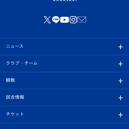
ニュース
すべて
クラブ・チーム
トップチーム
クラブプロフィール
観戦
クラブ
フィロソフィー
観戦ルール
試合情報
試合情報
クラブ概要
観戦ツアー
試合日程/結果
チケット
ファンクラブ
エンブレム紹介
はじめての観戦ガイド
順位表