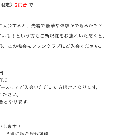
V-EXPRESS（ユニフ
場限定》
2試合
で
ォーム入場）
。
に入会すると、先着で豪華な体験ができるかも？！
ている！という方もご新規様をお連れいただくと、
ひ、この機会にファンクラブにご入会ください。
岡
.C.
ブースにてご入会いただいた方限定となります。
ください。
要となります。
いします！
で、お得に試合観戦可能！