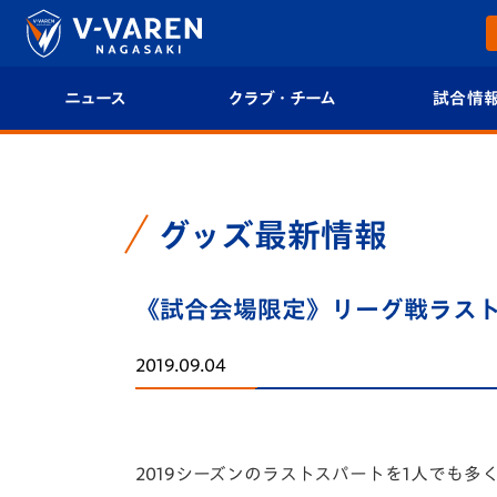
ニュース
クラブ・チーム
試合情
すべて
クラブプロフィール
試合日程/結果
トップチーム
フィロソフィー
試合情報
グッズ最新情報
クラブ
クラブ概要
順位表
《試合会場限定》リーグ戦ラス
試合情報
エンブレム紹介
U-21 Jリーグ
2019.09.04
ファンクラブ
選手プロフィール
フォトギャラ
チケット
スタッフプロフィール
スタジアムグ
2019シーズンのラストスパートを1人でも