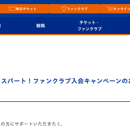
単日チケット
ファンクラブ
オンライ
チケット・
報
観戦
ファンクラブ
観戦ルール
チケット
オンラ
はじめての観戦ガイ
シーズンシート
2026
ド
ム
プレイヤーズスイート
Revive Team
店舗情
トスパート！ファンクラブ入会キャンペーンの
関連
V-LOVERS（ファン
スタジアムへのアク
クラブ）
セス
リー
ヴィヴィくんの長崎
ルメ
おもてなしガイド
多くの方にサポートいただきたく、