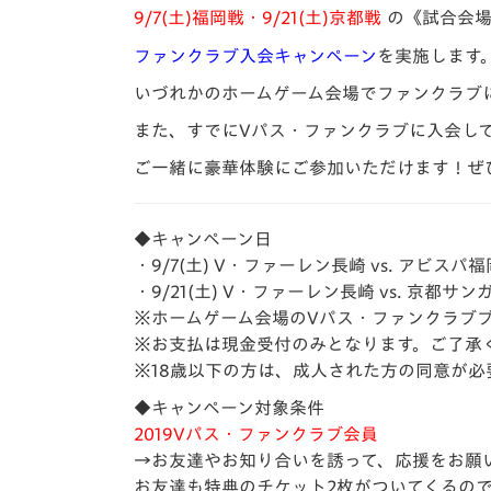
イベント
マスコット紹介
9/7(土)福岡戦・9/21(土)京都戦
の《試合会
ファンクラブ入会キャンペーン
を実施します
メディア
チームスケジュール
いづれかのホームゲーム会場でファンクラブ
グッズ
クラブハウス（練習
また、すでにVパス・ファンクラブに入会し
場）
ご一緒に豪華体験にご参加いただけます！ぜ
ホームタウン
応援メディア
アカデミー
◆キャンペーン日
平和祈念活動
・9/7(土) V・ファーレン長崎 vs. アビスパ福
スクール
・9/21(土) V・ファーレン長崎 vs. 京都サンガF
ホームタウン活動
※ホームゲーム会場のVパス・ファンクラブ
※お支払は現金受付のみとなります。ご了承
※18歳以下の方は、成人された方の同意が必
◆キャンペーン対象条件
2019Vパス・ファンクラブ会員
→お友達やお知り合いを誘って、応援をお願
お友達も特典のチケット2枚がついてくるの