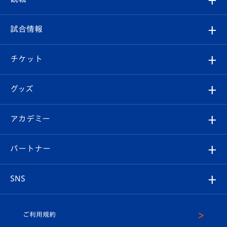
クラブ
フィロソフィー
観戦ルール
試合情報
試合情報
クラブ概要
観戦ツアー
試合日程/結果
チケット
ファンクラブ
エンブレム紹介
はじめての観戦ガイド
順位表
チケット
グッズ
チケット
選手プロフィール
Revive Team
フォトギャラリー
シーズンシート
オンラインショップ
アカデミー
イベント
スタッフプロフィール
スタジアムへのアクセス
スタジアムグルメ
V-LOVERS（ファンクラブ）
2026-27ユニフォーム
メディア
育成からのお知らせ
パートナー
マスコット紹介
ヴィヴィくんの長崎おもてなしガイド
はじめての観戦ガイド
プレイヤーズスイート
店舗情報
グッズ
アカデミー
チームスケジュール
V-EXPRESS
パートナー企業一覧
SNS
（ユニフォーム入場）
ホームタウン
U-18
クラブハウス（練習場）
パートナー募集
公式Twitter
ご利用規約
アカデミー
U-15
応援メディア
法人限定 VIP BOX