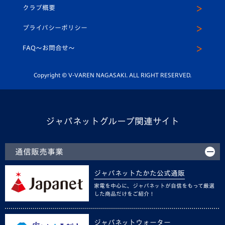
ヴィヴィくんインスタグラム
クラブ概要
スクール
U-12
メディア出演情報
プライバシーポリシー
公式LINE＠
スクール
FAQ〜お問合せ〜
平和祈念活動
Youtube公式チャンネル
ホームタウン活動
Copyright © V-VAREN NAGASAKI. ALL RIGHT RESERVED.
ジャパネットグループ関連サイト
通信販売事業
ジャパネットたかた公式通販
家電を中心に、ジャパネットが自信をもって厳選
した商品だけをご紹介！
ジャパネットウォーター