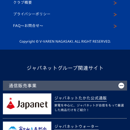
ヴィヴィくんインスタグラム
クラブ概要
スクール
U-12
メディア出演情報
プライバシーポリシー
公式LINE＠
スクール
FAQ〜お問合せ〜
平和祈念活動
Youtube公式チャンネル
ホームタウン活動
Copyright © V-VAREN NAGASAKI. ALL RIGHT RESERVED.
ジャパネットグループ関連サイト
通信販売事業
ジャパネットたかた公式通販
家電を中心に、ジャパネットが自信をもって厳選
した商品だけをご紹介！
ジャパネットウォーター