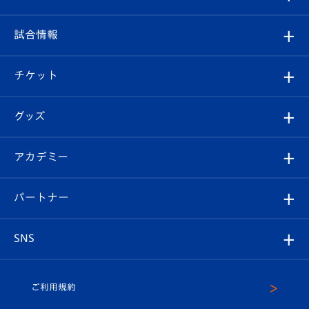
クラブ
フィロソフィー
観戦ルール
試合情報
試合情報
クラブ概要
観戦ツアー
試合日程/結果
チケット
ファンクラブ
エンブレム紹介
はじめての観戦ガイド
順位表
チケット
グッズ
チケット
選手プロフィール
Revive Team
フォトギャラリー
シーズンシート
オンラインショップ
アカデミー
イベント
スタッフプロフィール
スタジアムへのアクセス
スタジアムグルメ
V-LOVERS（ファンクラブ）
2026-27ユニフォーム
メディア
育成からのお知らせ
パートナー
マスコット紹介
ヴィヴィくんの長崎おもてなしガイド
はじめての観戦ガイド
プレイヤーズスイート
店舗情報
グッズ
アカデミー
チームスケジュール
V-EXPRESS
パートナー企業一覧
SNS
（ユニフォーム入場）
ホームタウン
U-18
クラブハウス（練習場）
パートナー募集
公式Twitter
ご利用規約
アカデミー
U-15
応援メディア
法人限定 VIP BOX