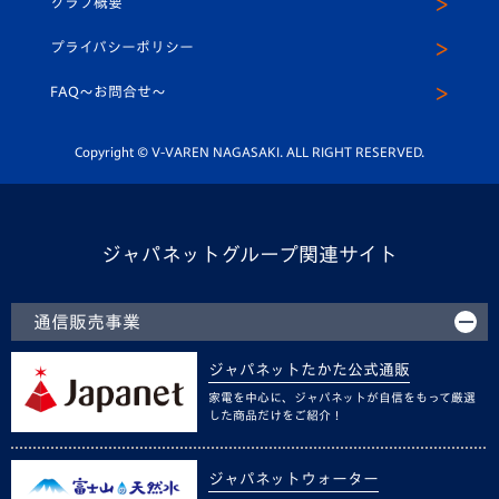
クラブ概要
スクール
U-12
メディア出演情報
プライバシーポリシー
公式LINE＠
スクール
FAQ〜お問合せ〜
平和祈念活動
Youtube公式チャンネル
ホームタウン活動
Copyright © V-VAREN NAGASAKI. ALL RIGHT RESERVED.
ジャパネットグループ関連サイト
通信販売事業
ジャパネットたかた公式通販
家電を中心に、ジャパネットが自信をもって厳選
した商品だけをご紹介！
ジャパネットウォーター