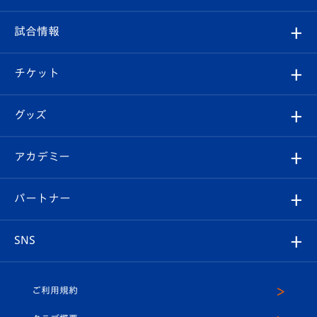
クラブ
フィロソフィー
観戦ルール
試合情報
試合情報
クラブ概要
観戦ツアー
試合日程/結果
チケット
ファンクラブ
エンブレム紹介
はじめての観戦ガイド
順位表
チケット
グッズ
チケット
選手プロフィール
Revive Team
フォトギャラリー
シーズンシート
オンラインショップ
アカデミー
イベント
スタッフプロフィール
スタジアムへのアクセス
スタジアムグルメ
V-LOVERS（ファンクラブ）
2026-27ユニフォーム
メディア
育成からのお知らせ
パートナー
マスコット紹介
ヴィヴィくんの長崎おもてなしガイド
はじめての観戦ガイド
プレイヤーズスイート
店舗情報
グッズ
アカデミー
チームスケジュール
V-EXPRESS
パートナー企業一覧
SNS
（ユニフォーム入場）
ホームタウン
U-18
クラブハウス（練習場）
パートナー募集
公式Twitter
ご利用規約
アカデミー
U-15
応援メディア
法人限定 VIP BOX
ヴィヴィくんインスタグラム