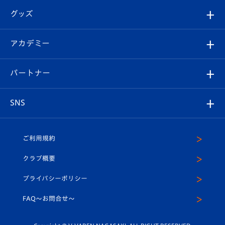
はじめての観戦ガイド
順位表
チケット
グッズ
チケット
選手プロフィール
Revive Team
フォトギャラリー
シーズンシート
オンラインショップ
アカデミー
イベント
スタッフプロフィール
スタジアムへのアクセス
スタジアムグルメ
V-LOVERS（ファンクラブ）
2026-27ユニフォーム
メディア
育成からのお知らせ
パートナー
マスコット紹介
ヴィヴィくんの長崎おもてなしガイド
はじめての観戦ガイド
プレイヤーズスイート
店舗情報
グッズ
アカデミー
チームスケジュール
V-EXPRESS
パートナー企業一覧
SNS
（ユニフォーム入場）
ホームタウン
U-18
クラブハウス（練習場）
パートナー募集
公式Twitter
ご利用規約
アカデミー
U-15
応援メディア
法人限定 VIP BOX
ヴィヴィくんインスタグラム
クラブ概要
スクール
U-12
メディア出演情報
プライバシーポリシー
公式LINE＠
スクール
FAQ〜お問合せ〜
平和祈念活動
Youtube公式チャンネル
ホームタウン活動