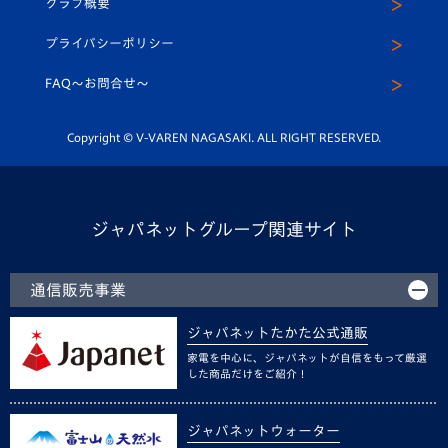
クラブ概要
スクール
U-12
メディア出演情報
プライバシーポリシー
公式LINE＠
スクール
FAQ〜お問合せ〜
平和祈念活動
Youtube公式チャンネル
ホームタウン活動
Copyright © V-VAREN NAGASAKI. ALL RIGHT RESERVED.
ジャパネットグループ関連サイト
通信販売事業
ジャパネットたかた公式通販
家電を中心に、ジャパネットが自信をもって厳選
した商品だけをご紹介！
ジャパネットウォーター