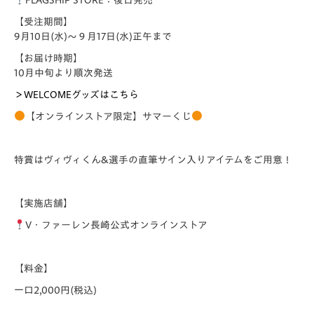
FLAGSHIP STORE：後日発売
【受注期間】
9月10日(水)～９月17日(水)正午まで
【お届け時期】
10月中旬より順次発送
＞WELCOMEグッズはこちら
【オンラインストア限定】サマーくじ
特賞はヴィヴィくん&選手の直筆サイン入りアイテムをご用意！
【実施店舗】
V・ファーレン長崎公式オンラインストア
【料金】
一口
2,000
円
(
税込
)