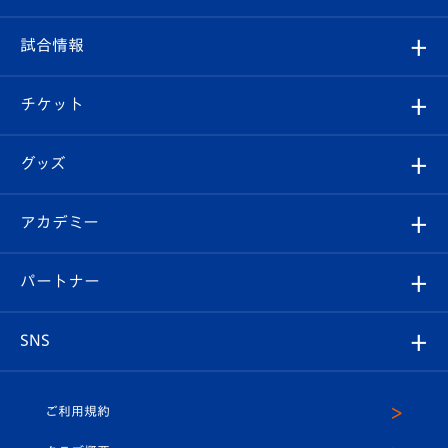
クラブ
フィロソフィー
観戦ルール
試合情報
試合情報
クラブ概要
観戦ツアー
試合日程/結果
チケット
ファンクラブ
エンブレム紹介
はじめての観戦ガイド
順位表
チケット
グッズ
チケット
選手プロフィール
Revive Team
フォトギャラリー
シーズンシート
オンラインショップ
アカデミー
イベント
スタッフプロフィール
スタジアムへのアクセス
スタジアムグルメ
V-LOVERS（ファンクラブ）
2026-27ユニフォーム
メディア
育成からのお知らせ
パートナー
マスコット紹介
ヴィヴィくんの長崎おもてなしガイド
はじめての観戦ガイド
プレイヤーズスイート
店舗情報
グッズ
アカデミー
チームスケジュール
V-EXPRESS
パートナー企業一覧
SNS
（ユニフォーム入場）
ホームタウン
U-18
クラブハウス（練習場）
パートナー募集
公式Twitter
ご利用規約
アカデミー
U-15
応援メディア
法人限定 VIP BOX
ヴィヴィくんインスタグラム