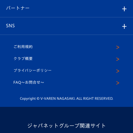
V-LOVERS（ファンクラブ）
2026-27ユニフォーム
メディア
育成からのお知らせ
パートナー
マスコット紹介
ヴィヴィくんの長崎おもてなしガイド
はじめての観戦ガイド
プレイヤーズスイート
店舗情報
グッズ
アカデミー
チームスケジュール
V-EXPRESS
パートナー企業一覧
SNS
（ユニフォーム入場）
ホームタウン
U-18
クラブハウス（練習場）
パートナー募集
公式Twitter
ご利用規約
アカデミー
U-15
応援メディア
法人限定 VIP BOX
ヴィヴィくんインスタグラム
クラブ概要
スクール
U-12
メディア出演情報
プライバシーポリシー
公式LINE＠
スクール
FAQ〜お問合せ〜
平和祈念活動
Youtube公式チャンネル
ホームタウン活動
Copyright © V-VAREN NAGASAKI. ALL RIGHT RESERVED.
ジャパネットグループ関連サイト