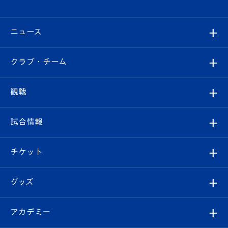
ニュース
すべて
クラブ・チーム
トップチーム
クラブプロフィール
観戦
クラブ
フィロソフィー
観戦ルール
試合情報
試合情報
クラブ概要
観戦ツアー
試合日程/結果
チケット
ファンクラブ
エンブレム紹介
はじめての観戦ガイド
順位表
チケット
グッズ
チケット
選手プロフィール
Revive Team
フォトギャラリー
シーズンシート
オンラインショップ
アカデミー
イベント
スタッフプロフィール
スタジアムへのアクセス
スタジアムグルメ